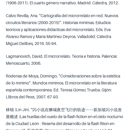
(1906-2011). El cuarto género narrativo. Madrid: Cátedra, 2012.
Calvo Revilla, Ana. “Cartografía del microrrelato en red. Nuevos
circuitos literarios (2000-2015)”. Historias mínimas. Estudios
teóricos y aplicaciones didácticas del microrrelato. Eds. Eva
Álvarez Ramos y María Martínez Deyros. Valladolid: Cátedra
Miguel Delibes, 2016. 55-94.
Lagmanovich, David. El microrrelato. Teoría e historia. Palencia:
Menoscuarto, 2006.
Ródenas de Moya, Domingo. “Consideraciones sobre la estética
de lo mínimo”. Mundos mínimos. El microrrelato en la literatura
española contemporánea. Ed. Teresa Gómez Trueba. Gijón:
Llibros del Pexe, 2007. 67-93.
林锦 (Lin Jin). “闪小说在狮城夜空飞行的轨迹——新加坡闪小说发
展概述 (Las huellas del vuelo de la flash fiction en el cielo nocturno
de la Ciudad León - Reseña del desarrollo de la flash fition en