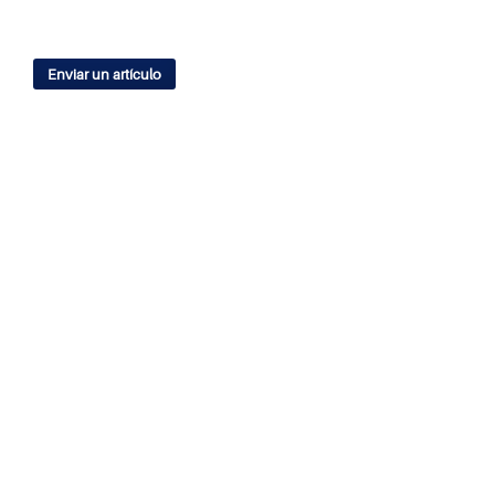
Enviar un artículo
IDIOMA
English
Español
ÍNDICES