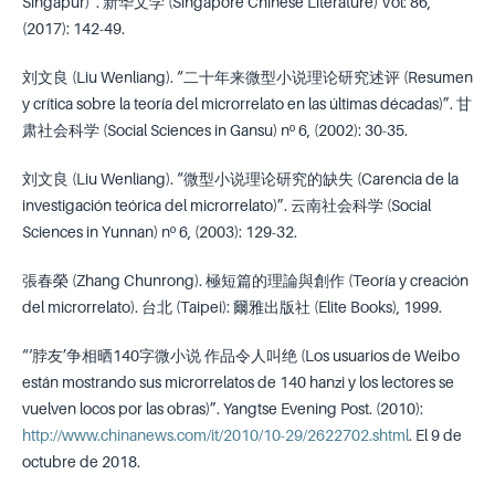
Singapur)”. 新华文学 (Singapore Chinese Literature) Vol: 86,
(2017): 142-49.
刘文良 (Liu Wenliang). “二十年来微型小说理论研究述评 (Resumen
y crítica sobre la teoría del microrrelato en las últimas décadas)”. 甘
肃社会科学 (Social Sciences in Gansu) nº 6, (2002): 30-35.
刘文良 (Liu Wenliang). “微型小说理论研究的缺失 (Carencia de la
investigación teórica del microrrelato)”. 云南社会科学 (Social
Sciences in Yunnan) nº 6, (2003): 129-32.
張春榮 (Zhang Chunrong). 極短篇的理論與創作 (Teoría y creación
del microrrelato). 台北 (Taipei): 爾雅出版社 (Elite Books), 1999.
“‘脖友’争相晒140字微小说 作品令人叫绝 (Los usuarios de Weibo
están mostrando sus microrrelatos de 140 hanzi y los lectores se
vuelven locos por las obras)”. Yangtse Evening Post. (2010):
http://www.chinanews.com/it/2010/10-29/2622702.shtml
. El 9 de
octubre de 2018.