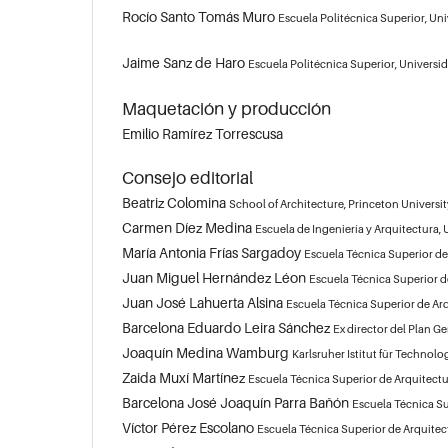
Rocío Santo Tomás Muro
Escuela Politécnica Superior, Un
Jaime Sanz de Haro
Escuela Politécnica Superior, Univers
Maquetación y producción
Emilio Ramírez Torrescusa
Consejo editorial
Beatriz Colomina
School of Architecture, Princeton Universi
Carmen Díez Medina
Escuela de Ingeniería y Arquitectura,
María Antonia Frías Sargadoy
Escuela Técnica Superior de
Juan Miguel Hernández Léon
Escuela Técnica Superior d
Juan José Lahuerta Alsina
Escuela Técnica Superior de Arq
Barcelona Eduardo Leira Sánchez
Ex director del Plan 
Joaquín Medina Wamburg
Karlsruher Istitut für Technolo
Zaida Muxí Martínez
Escuela Técnica Superior de Arquitectu
Barcelona José Joaquín Parra Bañón
Escuela Técnica Su
Víctor Pérez Escolano
Escuela Técnica Superior de Arquitect