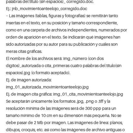
palabras del título (sin espacios)_ corregido.doc.
Ej.: jnb_movimientoanteelojo_corregido.doc
– Las imágenes (tablas, figuras y fotografías) se remitirán tanto
insertas en el texto, en su posición y tamaño correspondiente,
como en una carpeta de archivos independientes, numerados por
orden de aparición en el texto. Se indicarán qué imágenes han
sido autorizadas por su autor para su publicación y cuáles son
meras citas gráficas.
El nombre de los archivos será: img_número (con dos
dígitos)_autorizada o cita_primeras cuatro palabras del título(sin
espacios).jpg (o formato aceptado).
Ej. de imagen autorizada:
img_01_autorizada_movimientoanteelojo.jpg
Ej. de imagen cita gráfica: img_01_cita_movimientoanteelojo.jpg
Se aceptarán únicamente los formatos .jpg, .png o .tiff y la
resolución mínima de las imágenes será de 300 ppp para un
tamaño mínimo de 10 cm en su dimensión más pequeña. No se
debe pasar de 2 Mb por imagen. Las imágenes de línea: planos,
dibujos, croquis, etc. así como las imágenes de archivo antiguas o