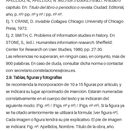
APELLIDO, N.; APELLIDO, N. (ed.)/(dir.)/(coord.)/(trad.). Artículo o
capítulo. En:
Título del libro o periódico o revista
. Ciudad: Editorial,
año, p. nº/ pp. nº y nº / pp. nº-nº.
Ej. 1: CRANE, D.
Invisible Collages
. Chicago: University of Chicago
Press, 1972.
Ej. 2: SMITH, C. Problems of Information studies in history. En:
STONE, S., (ed.).
Humanities information research
. Sheffield:
Center for Research on User Studies, 1980, pp. 27-30.
Las referencias no superarán, en ningún caso, en conjunto, más de
900 palabras. En caso de duda, consultar dicha norma o contactar
con:
secretario.constelaciones@ceu.es
.
2.9. Tablas, figuras y fotografías
Se recomienda la incorporación de 10 a 15 figuras por artículo, y
se indicará su lugar aproximado de inserción. Estarán numeradas
correlativamente en el cuerpo del texto y se indicarán del
siguiente modo: (Fig. nº) / (Figs. nº y nº) / (Figs. nº-nº). Si la figura ya
se ha citado anteriormente se utilizará la fórmula: [ver figura nº].
Cada imagen o figura tendrá su pie explicativo. El pie de imagen
se indicará: Fig. nº. Apellidos, Nombre. Título de la obra, año.