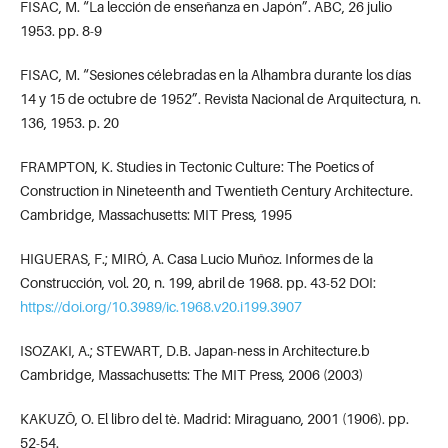
FISAC, M. “La lección de enseñanza en Japón”. ABC, 26 julio
1953. pp. 8-9
FISAC, M. “Sesiones célebradas en la Alhambra durante los días
14 y 15 de octubre de 1952”. Revista Nacional de Arquitectura, n.
136, 1953. p. 20
FRAMPTON, K. Studies in Tectonic Culture: The Poetics of
Construction in Nineteenth and Twentieth Century Architecture.
Cambridge, Massachusetts: MIT Press, 1995
HIGUERAS, F.; MIRÓ, A. Casa Lucio Muñoz. Informes de la
Construcción, vol. 20, n. 199, abril de 1968. pp. 43-52 DOI:
https://doi.org/10.3989/ic.1968.v20.i199.3907
ISOZAKI, A.; STEWART, D.B. Japan-ness in Architecture.b
Cambridge, Massachusetts: The MIT Press, 2006 (2003)
KAKUZŌ, O. El libro del tè. Madrid: Miraguano, 2001 (1906). pp.
52-54.