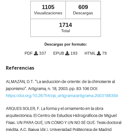
1105
609
Visualizaciones
Descargas
1714
Total
Descargas por formato:
PDF
337
EPUB
193
HTML
79
Referencias
ALMAZÁN, D.T. “La seducción de oriente: de la chinoiserie al
japonismo”. Artigrama, n. 18, 2003. pp. 83-106 DOI:
https://doi.org/10.26754/ojs_artigrama/artigrama.2003188359
ARQUES SOLER, F. La forma y el ornamento en la obra
arquitectónica. El Centro de Estudios Hidrográficos de Miguel
Fisac. UN PARA QUÉ, UN CÓMO Y UN NO SÉ QUÉ. Tesis doctoral
inédita. A.C. Baeza (dir.). Universidad Politécnica de Madrid