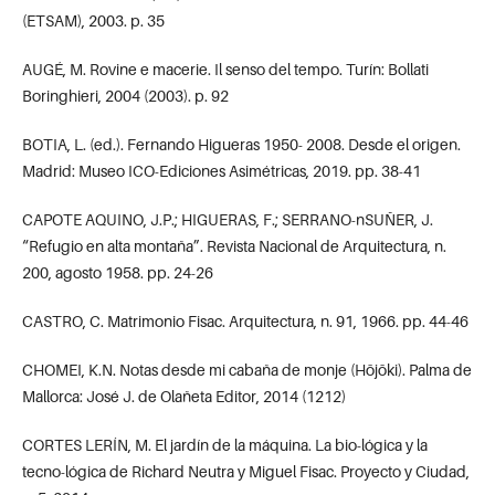
(ETSAM), 2003. p. 35
AUGÉ, M. Rovine e macerie. Il senso del tempo. Turín: Bollati
Boringhieri, 2004 (2003). p. 92
BOTIA, L. (ed.). Fernando Higueras 1950- 2008. Desde el origen.
Madrid: Museo ICO-Ediciones Asimétricas, 2019. pp. 38-41
CAPOTE AQUINO, J.P.; HIGUERAS, F.; SERRANO-nSUÑER, J.
“Refugio en alta montaña”. Revista Nacional de Arquitectura, n.
200, agosto 1958. pp. 24-26
CASTRO, C. Matrimonio Fisac. Arquitectura, n. 91, 1966. pp. 44-46
CHOMEI, K.N. Notas desde mi cabaña de monje (Hōjōki). Palma de
Mallorca: José J. de Olañeta Editor, 2014 (1212)
CORTES LERÍN, M. El jardín de la máquina. La bio-lógica y la
tecno-lógica de Richard Neutra y Miguel Fisac. Proyecto y Ciudad,