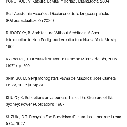
PONCIROLI, V. Katsura. La villa imperiale. Milán:Electa, 2004
Real Academia Española. Diccionario de la lenguaespañola.
(RAE.es, actualización 2024)
RUDOFSKY, B. Architecture Without Architects. A Short
Introduction to Non-Pedigreed Architecture.Nueva York: MoMa,
1964
RYKWERT, J. La casa di Adamo in Paradiso.Milán: Adelphi, 2005
(1971). p. 209
SHIKIBU, M. Genji monogatari. Palma de Mallorca: Jose Olañeta
Editor, 2012 (XI siglo)
SHŪZŌ, K. Reflections on Japanese Taste: TheStructure of Iki.
Sydney: Power Publications, 1997
SUZUKI, D.T. Essays in Zen Buddhism (First series). Londres: Luzac
& Co, 1927