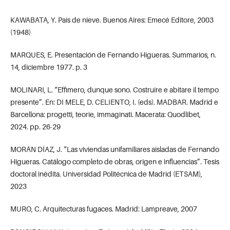
KAWABATA, Y. País de nieve. Buenos Aires: Emecé Editore, 2003
(1948)
MARQUES, E. Presentación de Fernando Higueras. Summarios, n.
14, diciembre 1977. p. 3
MOLINARI, L. “Effimero, dunque sono. Costruire e abitare il tempo
presente”. En: DI MELE, D. CELIENTO, I. (eds). MADBAR. Madrid e
Barcellona: progetti, teorie, immaginati. Macerata: Quodlibet,
2024. pp. 26-29
MORÁN DÍAZ, J. “Las viviendas unifamiliares aisladas de Fernando
Higueras. Catálogo completo de obras, origen e influencias”. Tesis
doctoral inédita. Universidad Politécnica de Madrid (ETSAM),
2023
MURO, C. Arquitecturas fugaces. Madrid: Lampreave, 2007