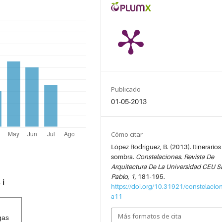
Publicado
01-05-2013
Cómo citar
López Rodríguez, B. (2013). Itinerarios
sombra.
Constelaciones. Revista De
Arquitectura De La Universidad CEU S
Pablo
,
1
, 181-195.
s
ℹ️
https://doi.org/10.31921/constelacio
a11
Más formatos de cita
gas