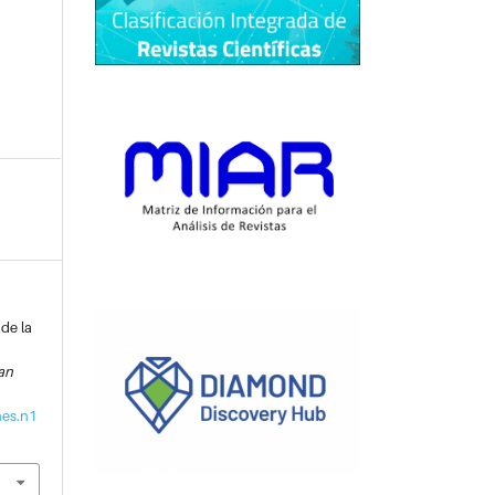
 de la
an
nes.n1