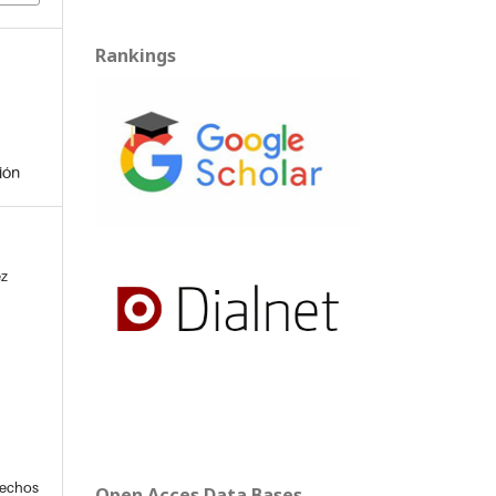
Rankings
ión
ez
rechos
Open Acces Data Bases