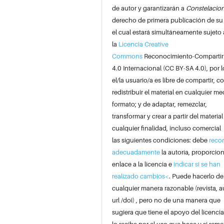
de autor y garantizarán a
Constelacio
derecho de primera publicación de su
el cual estará simultáneamente sujeto 
la
Licencia Creative
Commons
Reconocimiento-Compartir
4.0 Internacional (CC BY-SA 4.0), por l
el/la usuario/a es libre de compartir, co
redistribuir el material en cualquier me
formato; y de adaptar, remezclar,
transformar y crear a partir del material
cualquier finalidad, incluso comercial
las siguientes condiciones: debe
reco
adecuadamente
la autoría, proporcio
enlace a la licencia e
indicar si se han
realizado cambios<
. Puede hacerlo de
cualquier manera razonable (revista, a
url /doi) , pero no de una manera que
sugiera que tiene el apoyo del licenci