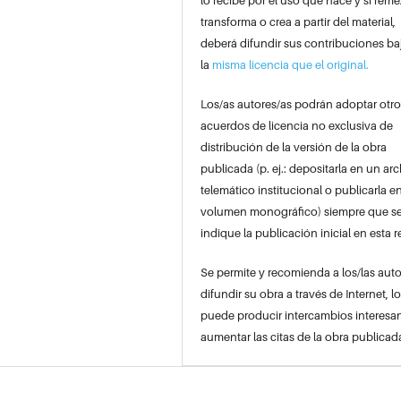
lo recibe por el uso que hace y si reme
transforma o crea a partir del material,
deberá difundir sus contribuciones ba
la
misma licencia que el original.
Los/as autores/as podrán adoptar otro
acuerdos de licencia no exclusiva de
distribución de la versión de la obra
publicada (p. ej.: depositarla en un ar
telemático institucional o publicarla e
volumen monográfico) siempre que s
indique la publicación inicial en esta r
Se permite y recomienda a los/las auto
difundir su obra a través de Internet, l
puede producir intercambios interesan
aumentar las citas de la obra publicad