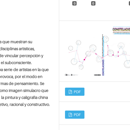
0
0
bra que muestran su
ciplinas artísticas,
s de vincular percepción y
 el subconsciente.
a serie de artistas en la que
 provoca, por el modo en
formas de pensamiento. Se
, como imagen simulacro que
PDF
 pintura y caligrafía china
ivo, racional y constructivo.
PDF