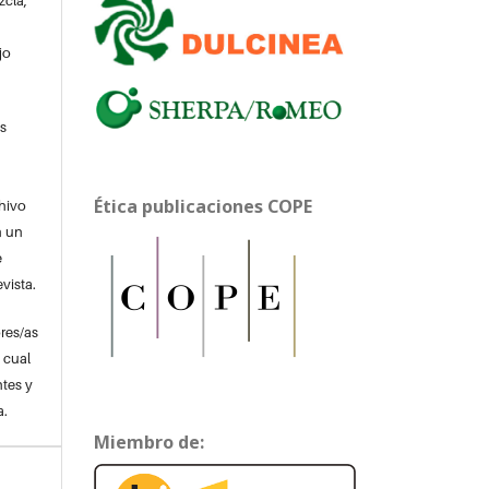
zcla,
jo
s
Ética publicaciones COPE
chivo
n un
e
evista.
res/as
o cual
tes y
a.
Miembro de: