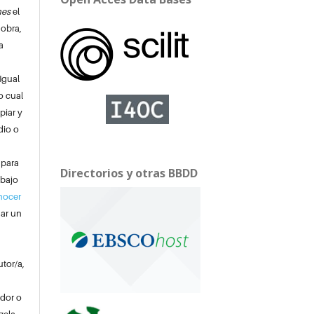
nes
el
 obra,
a
Igual
o cual
piar y
dio o
 para
Directorios y otras BBDD
 bajo
nocer
nar un
utor/a,
ador o