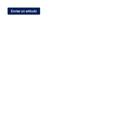
Enviar un artículo
IDIOMA
English
Español
ÍNDICES