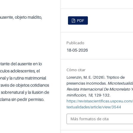
 ausente, objeto maldito,
PDF
Publicado
18-05-2026
etante del ausente en lo
Cómo citar
culos adolescentes, el
Lorenzin, M. E. (2026). Tríptico de
l y la rutina matrimonial
presencias incómodas.
Microtextualid
ravés de objetos cotidianos
Revista Internacional De Microrrelato 
 sobrenatural y la ilusión de
minificción
,
18
, 129-132.
eclama sin pedir permiso.
https://revistascientificas.uspceu.com
textualidades/article/view/3544
Más formatos de cita