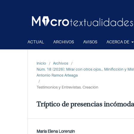
ACTUAL
ARCHIVOS
AVISOS
ACERCA DE
Inicio
/
Archivos
/
Núm. 18 (2026): Mirar con otros ojos… Minificción y M
Antonio Ramos Arteaga
/
Testimonios y Entrevistas. Creación
Tríptico de presencias incómod
María Elena Lorenzin