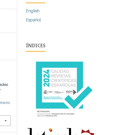
English
Español
ÍNDICES
ades.
Y
/micro