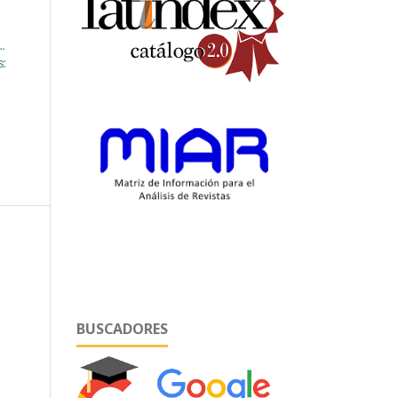
…
s:
o
BUSCADORES