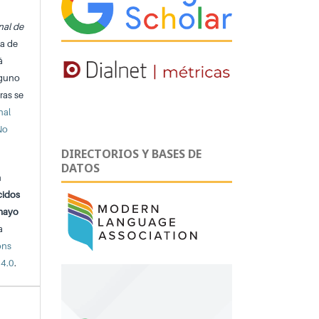
nal de
ta de
á
lguno
ras se
nal
No
DIRECTORIOS Y BASES DE
DATOS
n
cidos
 mayo
a
ons
 4.0
.