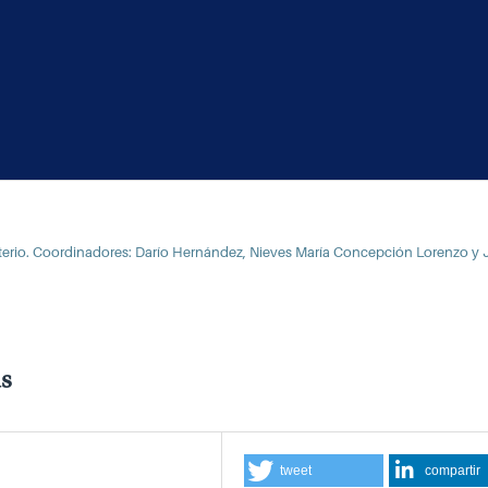
isterio. Coordinadores: Darío Hernández, Nieves María Concepción Lorenzo y 
as
tweet
compartir