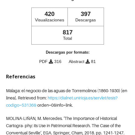
420
397
Visualizaciones
Descargas
817
Total
Descargas por formato:
PDF
316
Abstract
81
Referencias
Málaga: el negocio de las aguas de Torremolinos (1860-1930) [en
línea]. Retrieved from:
https://dialnet.unirioja.es/servlet/tesis?
codigo=53136&
orden=0&info=link.
MOLINA-LIÑÁN, M. Mercedes. ‘The Importance of Historical
Cartogra- phy: its Use in Patrimonial Research. The Case of the
Conventual Seville’, EGA. Springer, Cham, 2018. pp. 1241-1247.