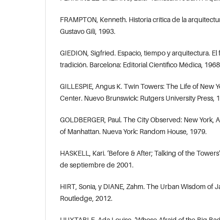
FRAMPTON, Kenneth. Historia crítica de la arquitect
Gustavo Gili, 1993.
GIEDION, Sigfried. Espacio, tiempo y arquitectura. El
tradición. Barcelona: Editorial Científico Médica, 1968
GILLESPIE, Angus K. Twin Towers: The Life of New Y
Center. Nuevo Brunswick: Rutgers University Press, 
GOLDBERGER, Paul. The City Observed: New York, A G
of Manhattan. Nueva York: Random House, 1979.
HASKELL, Kari. ‘Before & After; Talking of the Tower
de septiembre de 2001.
HIRT, Sonia, y DIANE, Zahm. The Urban Wisdom of 
Routledge, 2012.
HUXTABLE, Ada Louise. ‘Whose Afraid of the Big Bad