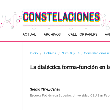
ACTUAL
ARCHIVOS
CALL FOR PAPERS
AV
Inicio
/
Archivos
/
Núm. 6 (2018): Constelaciones nº
La dialéctica forma-función en l
Sergio Yánez Cañas
Escuela Politécnica Superior, Universidad CEU San Pab