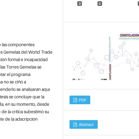
0
0
de las componentes
rres Gemelas del World Trade
ción formal e incapacidad
n las Torres Gemelas se
etar el programa
 no se ciñó a
enderlo se analizarán aquí
íntesis se concluye que la
PDF
ada, en su momento, desde
 de la crítica subestimó su
nte de la adscripción
Abstract