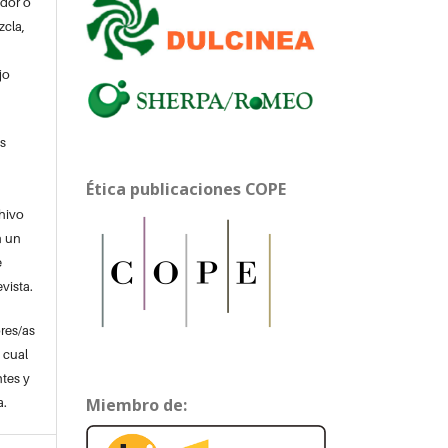
ador o
zcla,
jo
s
Ética publicaciones COPE
chivo
n un
e
evista.
res/as
o cual
tes y
Miembro de:
a.