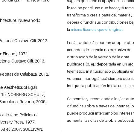
sugiera que tiene el apoyo del licenci
lo recibe por el uso que hace y si reme
transforma o crea a partir del material,
itecture. Nueva York:
deberá difundir sus contribuciones ba
la
misma licencia que el original.
torial Gustavo Gili, 2012.
Los/as autores/as podrán adoptar otro
acuerdos de licencia no exclusiva de
: Einaudi, 1971.
distribución de la versión de la obra
lona: Gustavo Gili, 2013.
publicada (p. ej.: depositarla en un ar
telemático institucional o publicarla e
 Pepitas de Calabaza, 2012.
volumen monográfico) siempre que s
indique la publicación inicial en esta r
 Aesthetics of Egali-
p. 1-15. NORBERG-SCHULZ,
Se permite y recomienda a los/las auto
Barcelona: Reverté, 2005.
difundir su obra a través de Internet, l
puede producir intercambios interesan
tics and Policies of
aumentar las citas de la obra publicad
ersity Press, 1977.
 Ariel, 2007. SULLIVAN,