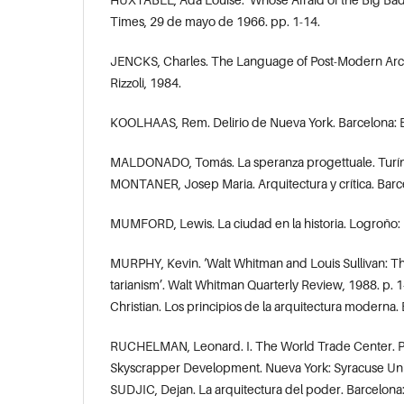
Times, 29 de mayo de 1966. pp. 1-14.
JENCKS, Charles. The Language of Post-Modern Arch
Rizzoli, 1984.
KOOLHAAS, Rem. Delirio de Nueva York. Barcelona: Edi
MALDONADO, Tomás. La speranza progettuale. Turín
MONTANER, Josep Maria. Arquitectura y crítica. Barce
MUMFORD, Lewis. La ciudad en la historia. Logroño:
MURPHY, Kevin. ‘Walt Whitman and Louis Sullivan: The
tarianism’. Walt Whitman Quarterly Review, 1988. 
Christian. Los principios de la arquitectura moderna. 
RUCHELMAN, Leonard. I. The World Trade Center. Poli
Skyscrapper Development. Nueva York: Syracuse Univ
SUDJIC, Dejan. La arquitectura del poder. Barcelona: