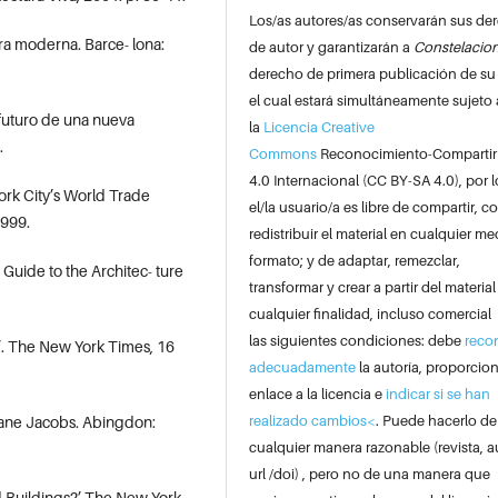
Los/as autores/as conservarán sus de
ura moderna. Barce- lona:
de autor y garantizarán a
Constelacio
derecho de primera publicación de su
el cual estará simultáneamente sujeto 
 futuro de una nueva
la
Licencia Creative
.
Commons
Reconocimiento-Compartir
4.0 Internacional (CC BY-SA 4.0), por l
ork City’s World Trade
el/la usuario/a es libre de compartir, co
1999.
redistribuir el material en cualquier me
formato; y de adaptar, remezclar,
uide to the Architec- ture
transformar y crear a partir del material
cualquier finalidad, incluso comercial
las siguientes condiciones: debe
reco
s’. The New York Times, 16
adecuadamente
la autoría, proporcio
enlace a la licencia e
indicar si se han
realizado cambios<
. Puede hacerlo de
Jane Jacobs. Abingdon:
cualquier manera razonable (revista, a
url /doi) , pero no de una manera que
 Buildings?’ The New York