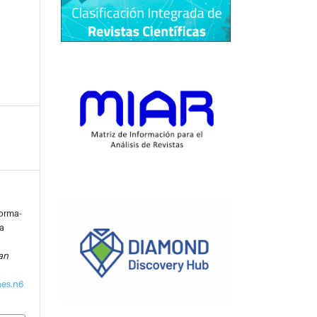
forma-
a
an
nes.n6