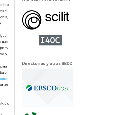
rechos
nes
el
 obra,
a
Igual
o cual
piar y
dio o
Directorios y otras BBDD
 para
 bajo
nocer
nar un
utor/a,