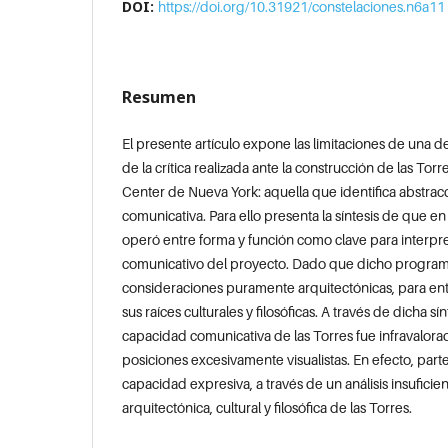
DOI:
https://doi.org/10.31921/constelaciones.n6a11
Resumen
El presente artículo expone las limitaciones de una 
de la crítica realizada ante la construcción de las To
Center de Nueva York: aquella que identifica abstrac
comunicativa. Para ello presenta la síntesis de que e
operó entre forma y función como clave para interpr
comunicativo del proyecto. Dado que dicho programa
consideraciones puramente arquitectónicas, para ent
sus raíces culturales y filosóficas. A través de dicha s
capacidad comunicativa de las Torres fue infravalor
posiciones excesivamente visualistas. En efecto, parte
capacidad expresiva, a través de un análisis insuficie
arquitectónica, cultural y filosófica de las Torres.