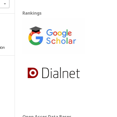
Rankings
ión
Open Acces Data Bases