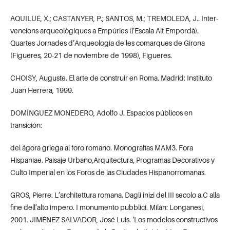
AQUILUÉ, X.; CASTANYER, P.; SANTOS, M.; TREMOLEDA, J.. Inter-
vencions arqueològiques a Empúries (l’Escala Alt Empordà).
Quartes Jornades d’Arqueologia de les comarques de Girona
(Figueres, 20-21 de noviembre de 1998), Figueres.
CHOISY, Auguste. El arte de construir en Roma. Madrid: Instituto
Juan Herrera, 1999.
DOMÍNGUEZ MONEDERO, Adolfo J. Espacios públicos en
transición:
del ágora griega al foro romano. Monografías MAM3. Fora
Hispaniae. Paisaje Urbano,Arquitectura, Programas Decorativos y
Culto Imperial en los Foros de las Ciudades Hispanorromanas.
GROS, Pierre. L’architettura romana. Dagli inizi del III secolo a.C alla
fine dell’alto impero. I monumento pubblici. Milán: Longanesi,
2001. JIMÉNEZ SALVADOR, José Luis. ‘Los modelos constructivos