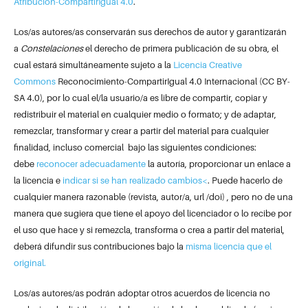
Atribución-CompartirIgual 4.0
.
Los/as autores/as conservarán sus derechos de autor y garantizarán
a
Constelaciones
el derecho de primera publicación de su obra, el
cual estará simultáneamente sujeto a la
Licencia Creative
Commons
Reconocimiento-CompartirIgual 4.0 Internacional (CC BY-
SA 4.0), por lo cual el/la usuario/a es libre de compartir, copiar y
redistribuir el material en cualquier medio o formato; y de adaptar,
remezclar, transformar y crear a partir del material para cualquier
finalidad, incluso comercial bajo las siguientes condiciones:
debe
reconocer adecuadamente
la autoría, proporcionar un enlace a
la licencia e
indicar si se han realizado cambios<
. Puede hacerlo de
cualquier manera razonable (revista, autor/a, url /doi) , pero no de una
manera que sugiera que tiene el apoyo del licenciador o lo recibe por
el uso que hace y si remezcla, transforma o crea a partir del material,
deberá difundir sus contribuciones bajo la
misma licencia que el
original.
Los/as autores/as podrán adoptar otros acuerdos de licencia no