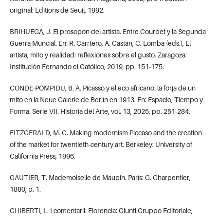
original: Éditions de Seuil, 1992.
BRIHUEGA, J. El prosopón del artista. Entre Courbet y la Segunda
Guerra Muncial. En: R. Carrtero, A. Castán, C. Lomba (eds.), El
artista, mito y realidad: reflexiones sobre el gusto. Zaragoza:
Institución Fernando el Católico, 2019, pp. 151-175.
CONDE-POMPIDU, B. A. Picasso y el eco africano: la forja de un
mito en la Neue Galerie de Berlín en 1913. En: Espacio, Tiempo y
Forma. Serie VII. Historia del Arte, vol. 13, 2025, pp. 251-284.
FITZGERALD, M. C. Making modernism Piccaso and the creation
of the market for twentieth-century art. Berkeley: University of
California Press, 1996.
GAUTIER, T. Mademoiselle de Maupin. París: G. Charpentier,
1880, p. 1.
GHIBERTI, L. I comentarii. Florencia: Giunti Gruppo Editoriale,