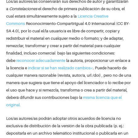
Los/as autores/as conservarán sus derechos de autor y garantizarán
a
Constelaciones
el derecho de primera publicación de su obra, el
cual estará simultáneamente sujeto a la
Licencia Creative
Commons
Reconocimiento-CompartirIgual 4.0 Internacional (CC BY-
SA 4.0), por lo cual el/la usuario/a es libre de compartir, copiar y
redistribuir el material en cualquier medio o formato; y de adaptar,
remezclar, transformar y crear a partir del material para cualquier
finalidad, incluso comercial bajo las siguientes condiciones:
debe
reconocer adecuadamente
la autoría, proporcionar un enlace a
la licencia e
indicar si se han realizado cambios<
. Puede hacerlo de
cualquier manera razonable (revista, autor/a, url /doi) , pero no de una
manera que sugiera que tiene el apoyo del licenciador o lo recibe por
el uso que hace y si remezcla, transforma o crea a partir del material,
deberá difundir sus contribuciones bajo la
misma licencia que el
original.
Los/as autores/as podrán adoptar otros acuerdos de licencia no
exclusiva de distribución de la versión de la obra publicada (p. ej.:
depositarla en un archivo telemático institucional o publicarla en un