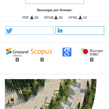
Descargas por formato:
PDF
58
EPUB
30
HTML
10
0
0
5