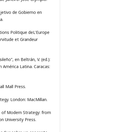
bjetivo de Gobierno en
a.
ations Politique deL'Europe
Servitude et Grandeur
ileño”, en Beltrán, V. (ed.):
en América Latina. Caracas:
ll Mall Press.
ategy. London: MacMillan.
ers of Modern Strategy: from
on University Press.