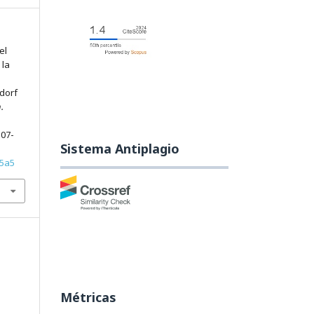
el
 la
ndorf
.
107-
Sistema Antiplagio
15a5
Métricas