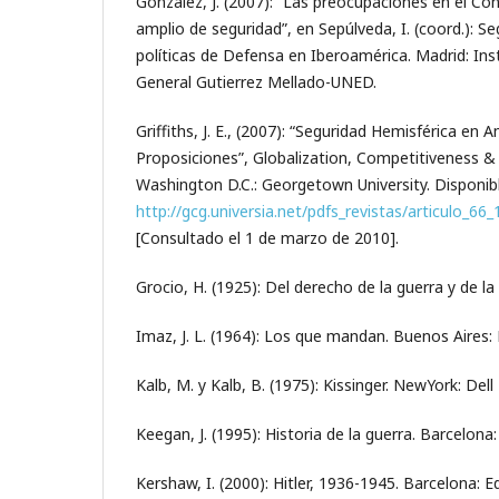
González, J. (2007): “Las preocupaciones en el C
amplio de seguridad”, en Sepúlveda, I. (coord.):
políticas de Defensa en Iberoamérica. Madrid: Ins
General Gutierrez Mellado-UNED.
Griffiths, J. E., (2007): “Seguridad Hemisférica en 
Proposiciones”, Globalization, Competitiveness & Go
Washington D.C.: Georgetown University. Disponibl
http://gcg.universia.net/pdfs_revistas/articulo_6
[Consultado el 1 de marzo de 2010].
Grocio, H. (1925): Del derecho de la guerra y de la
Imaz, J. L. (1964): Los que mandan. Buenos Aires:
Kalb, M. y Kalb, B. (1975): Kissinger. NewYork: Dell 
Keegan, J. (1995): Historia de la guerra. Barcelona:
Kershaw, I. (2000): Hitler, 1936-1945. Barcelona: Ed