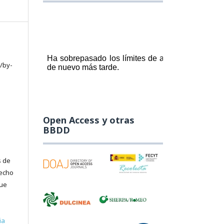
/by-
Open Access y otras
BBDD
s de
recho
que
ia