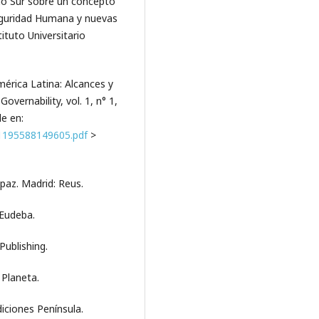
ono Sur sobre un concepto
 Seguridad Humana y nuevas
tituto Universitario
América Latina: Alcances y
vernability, vol. 1, n° 1,
e en:
6_1195588149605.pdf
>
 paz. Madrid: Reus.
 Eudeba.
Publishing.
 Planeta.
iciones Península.