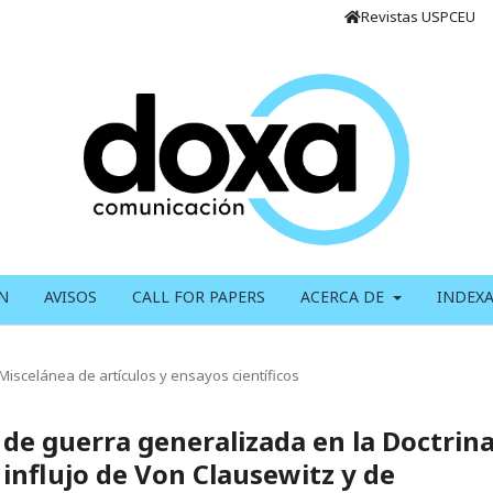
Revistas USPCEU
N
AVISOS
CALL FOR PAPERS
ACERCA DE
INDEX
Miscelánea de artículos y ensayos científicos
e guerra generalizada en la Doctrin
 influjo de Von Clausewitz y de