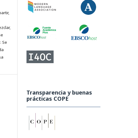
artir,
zclar,
se
: Se
da
sa
Transparencia y buenas
prácticas COPE