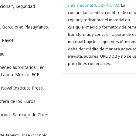
Internacional (CC BY-NC 4.0)
. La
cional”, Seguridad
comunidad científica es libre de comp
copiar y redistribuir el material en
. Barcelona: Plazayfanés.
cualquier medio o formato; y de reme
transformar, y construir a partir de e
: Payot.
material bajo los siguientes términos
debe dar crédito de manera adecua
au.
(revista, autores, URL/DOI) y no se u
para fines comerciales.
́menes autoritarios”, en
 Latina. México: FCE.
 Naval Institute Press.
sfera de los Libros.
ional. Santiago de Chile:
 de Janeiro: José Olympio.