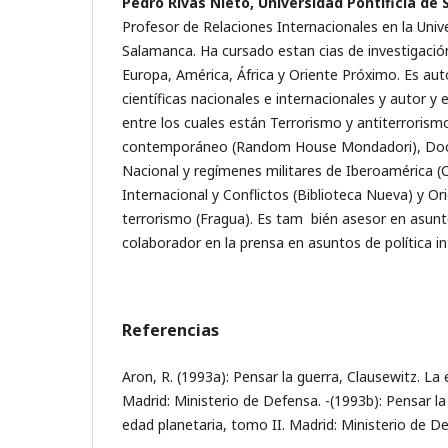
Pedro Rivas Nieto, Universidad Pontificia de
Profesor de Relaciones Internacionales en la Unive
Salamanca. Ha cursado estan­ cias de investigacio
Europa, América, África y Oriente Próximo. Es au
científicas nacionales e internacionales y autor y e
entre los cuales están Terrorismo y antiterroris
contemporáneo (Random House Mondadori), Doct
Nacional y regímenes militares de Iberoamérica (C
Internacional y Conflictos (Biblioteca Nueva) y Or
terrorismo (Fragua). Es tam ­ bién asesor en asun
colaborador en la prensa en asuntos de política in
Referencias
Aron, R. (1993a): Pensar la guerra, Clausewitz. La
Madrid: Ministerio de Defensa. -(1993b): Pensar la
edad planetaria, tomo II. Madrid: Ministerio de D