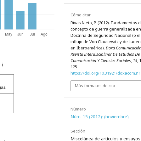
Cómo citar
Rivas Nieto, P. (2012). Fundamentos d
concepto de guerra generalizada en
Doctrina de Seguridad Nacional (o el
influjo de Von Clausewitz y de Lude
en Iberoamérica).
Doxa Comunicación
Revista Interdisciplinar De Estudios De
Comunicación Y Ciencias Sociales
,
15
, 
s
ℹ️
125.
https://doi.org/10.31921/doxacom.n
Más formatos de cita
gas
Número
Núm. 15 (2012): (noviembre)
Sección
Miscelánea de artículos y ensayos