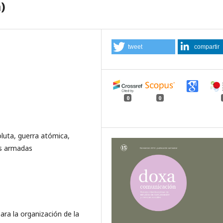
)
tweet
compartir
0
0
oluta, guerra atómica,
as armadas
ara la organización de la