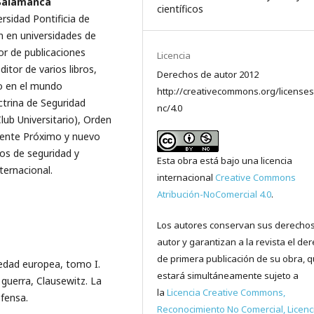
 Salamanca
científicos
rsidad Pontificia de
́n en universidades de
tor de publicaciones
Licencia
ditor de varios libros,
Derechos de autor 2012
mo en el mundo
http://creativecommons.org/licenses
rina de Seguridad
nc/4.0
lub Universitario), Orden
iente Próximo y nuevo
tos de seguridad y
Esta obra está bajo una licencia
ternacional.
internacional
Creative Commons
Atribución-NoComercial 4.0
.
Los autores conservan sus derecho
autor y garantizan a la revista el de
de primera publicación de su obra, 
 edad europea, tomo I.
estará simultáneamente sujeto a
 guerra, Clausewitz. La
la
Licencia Creative Commons,
efensa.
Reconocimiento No Comercial, Licenc