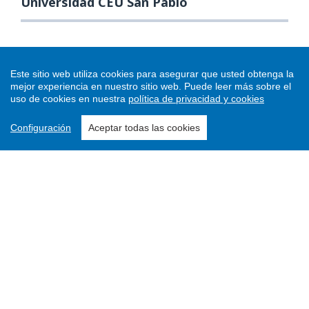
Universidad CEU San Pablo
Este sitio web utiliza cookies para asegurar que usted obtenga la
mejor experiencia en nuestro sitio web.
Puede leer más sobre el
uso de cookies en nuestra
política de privacidad y cookies
Configuración
Aceptar todas las cookies
Enviar un artículo