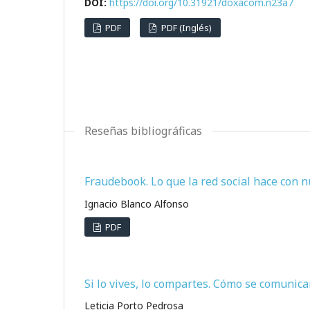
DOI:
https://doi.org/10.31921/doxacom.n23a7
PDF
PDF (Inglés)
Reseñas bibliográficas
Fraudebook. Lo que la red social hace con n
Ignacio Blanco Alfonso
PDF
Si lo vives, lo compartes. Cómo se comunica
Leticia Porto Pedrosa