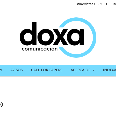
Revistas USPCEU
R
N
AVISOS
CALL FOR PAPERS
ACERCA DE
INDEX
)