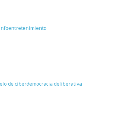
o infoentretenimiento
delo de ciberdemocracia deliberativa