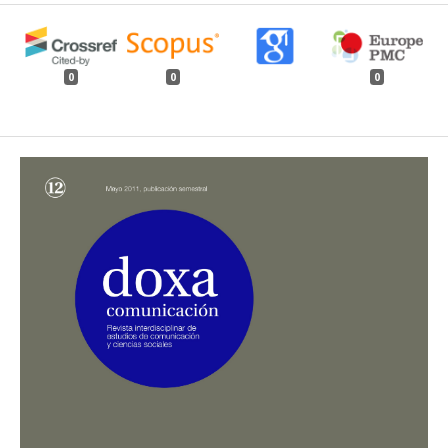
0
0
0