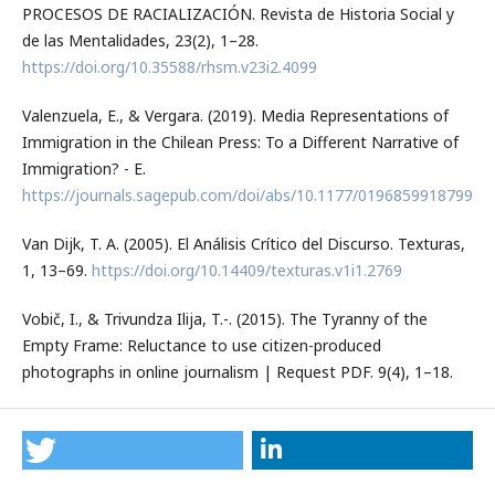
PROCESOS DE RACIALIZACIÓN. Revista de Historia Social y
de las Mentalidades, 23(2), 1–28.
https://doi.org/10.35588/rhsm.v23i2.4099
Valenzuela, E., & Vergara. (2019). Media Representations of
Immigration in the Chilean Press: To a Different Narrative of
Immigration? - E.
https://journals.sagepub.com/doi/abs/10.1177/019685991879909
Van Dijk, T. A. (2005). El Análisis Crítico del Discurso. Texturas,
1, 13–69.
https://doi.org/10.14409/texturas.v1i1.2769
Vobič, I., & Trivundza Ilija, T.-. (2015). The Tyranny of the
Empty Frame: Reluctance to use citizen-produced
photographs in online journalism | Request PDF. 9(4), 1–18.