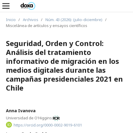
Inicio
/
Archivos
/
Núm. 43 (2026): (julio-diciembre)
/
Miscelánea de artículos y ensayos científicos
Seguridad, Orden y Control:
Análisis del tratamiento
informativo de migración en los
medios digitales durante las
campañas presidenciales 2021 en
Chile
Anna Ivanova
Universidad de O'Higgins
https://orcid.org/0000-0002-9019-6101