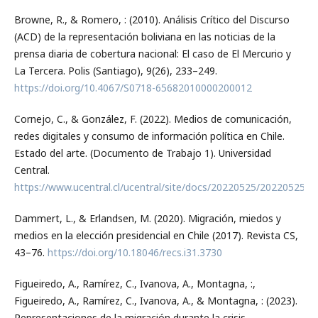
Browne, R., & Romero, : (2010). Análisis Crítico del Discurso
(ACD) de la representación boliviana en las noticias de la
prensa diaria de cobertura nacional: El caso de El Mercurio y
La Tercera. Polis (Santiago), 9(26), 233–249.
https://doi.org/10.4067/S0718-65682010000200012
Cornejo, C., & González, F. (2022). Medios de comunicación,
redes digitales y consumo de información política en Chile.
Estado del arte. (Documento de Trabajo 1). Universidad
Central.
https://www.ucentral.cl/ucentral/site/docs/20220525/202205251
Dammert, L., & Erlandsen, M. (2020). Migración, miedos y
medios en la elección presidencial en Chile (2017). Revista CS,
43–76.
https://doi.org/10.18046/recs.i31.3730
Figueiredo, A., Ramírez, C., Ivanova, A., Montagna, :,
Figueiredo, A., Ramírez, C., Ivanova, A., & Montagna, : (2023).
Representaciones de la migración durante la crisis