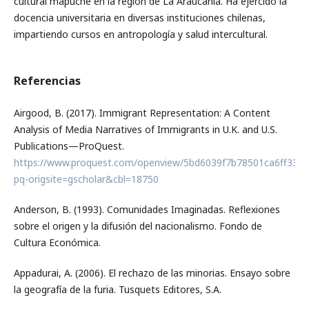
cultural mapuche en la región de La Araucanía. Ha ejercido la
docencia universitaria en diversas instituciones chilenas,
impartiendo cursos en antropología y salud intercultural.
Referencias
Airgood, B. (2017). Immigrant Representation: A Content
Analysis of Media Narratives of Immigrants in U.K. and U.S.
Publications—ProQuest.
https://www.proquest.com/openview/5bd6039f7b78501ca6ff33a2
pq-origsite=gscholar&cbl=18750
Anderson, B. (1993). Comunidades Imaginadas. Reflexiones
sobre el origen y la difusión del nacionalismo. Fondo de
Cultura Económica.
Appadurai, A. (2006). El rechazo de las minorias. Ensayo sobre
la geografía de la furia. Tusquets Editores, S.A.