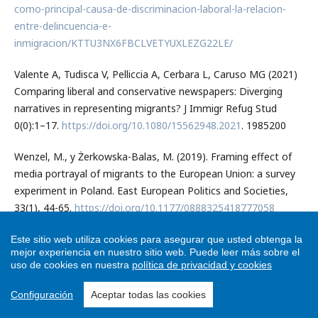
como-principal-causa-de-discriminacion-laboral-la-relacion-
entre-delincuencia-e-
inmigracion/KTTU3NX6FBCLVETYUXLEZG22LE/
Valente A, Tudisca V, Pelliccia A, Cerbara L, Caruso MG (2021)
Comparing liberal and conservative newspapers: Diverging
narratives in representing migrants? J Immigr Refug Stud
0(0):1–17.
https://doi.org/10.1080/15562948.2021
. 1985200
Wenzel, M., y Żerkowska-Balas, M. (2019). Framing effect of
media portrayal of migrants to the European Union: a survey
experiment in Poland. East European Politics and Societies,
33(1), 44-65.
https://doi.org/10.1177/0888325418777058
Wirz, D. S., Wettstein, M., Schulz, A., Müller, P., Schemer, C.,
Este sitio web utiliza cookies para asegurar que usted obtenga la
mejor experiencia en nuestro sitio web.
Puede leer más sobre el
Ernst, N., ... y Wirth, W. (2018). The effects of right-wing
uso de cookies en nuestra
política de privacidad y cookies
populist communication on emotions and cognitions toward
immigrants. The International Journal of Press/Politics, 23(4),
Configuración
Aceptar todas las cookies
496-516.
https://doi.org/10.1177/19401612187889