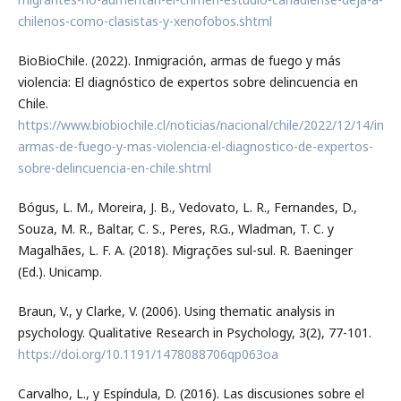
chilenos-como-clasistas-y-xenofobos.shtml
BioBioChile. (2022). Inmigración, armas de fuego y más
violencia: El diagnóstico de expertos sobre delincuencia en
Chile.
https://www.biobiochile.cl/noticias/nacional/chile/2022/12/14/inmi
armas-de-fuego-y-mas-violencia-el-diagnostico-de-expertos-
sobre-delincuencia-en-chile.shtml
Bógus, L. M., Moreira, J. B., Vedovato, L. R., Fernandes, D.,
Souza, M. R., Baltar, C. S., Peres, R.G., Wladman, T. C. y
Magalhães, L. F. A. (2018). Migrações sul-sul. R. Baeninger
(Ed.). Unicamp.
Braun, V., y Clarke, V. (2006). Using thematic analysis in
psychology. Qualitative Research in Psychology, 3(2), 77-101.
https://doi.org/10.1191/1478088706qp063oa
Carvalho, L., y Espíndula, D. (2016). Las discusiones sobre el