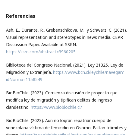
Referencias
Ash, E., Durante, R., Grebenschikova, M., y Schwarz, C. (2021).
Visual representation and stereotypes in news media. CEPR
Discussion Paper. Available at SSRN:
https://ssrn.com/abstract=3960205
Biblioteca del Congreso Nacional. (2021). Ley 21325, Ley de
Migración y Extranjería.
https://www.bcn.cl/leychile/navegar?
idNorma=1158549
BioBioChile. (2023). Comienza discusión de proyecto que
modifica ley de migración y tipifican delitos de ingreso
clandestino.
https://www.biobiochile.cl/
BioBioChile. (2023). Aún no logran repatriar cuerpo de
venezolana víctima de femicidio en Osorno: Faltan trámites y
dinero.
https://www.biobiochile.cl/noticias/nacional/region-de-