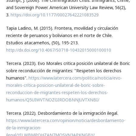
Stumpf, J. (2006). The Crimmigration Crisis: Immigrants, Crime,
and Sovereign Power. American University Law Review, 56(2),
3.
https://doi.org/10.1177/00027642221083529
Tapia Ladino, M. (2015). Frontera, movilidad y circulación
reciente de peruanos y bolivianos en el norte de Chile.
Estudios atacameños, (50), 195-213.
http://dx.doi.org/10.4067/S0718-10432015000100010
Tercera. (2023). Evo Morales critica posición unilateral de Boric
sobre reconducción de migrantes: "Respeten los derechos
humanos".
https://www.latercera.com/politica/noticia/evo-
morales-critica-posicion-unilateral-de-boric-sobre-
reconduccion-de-migrantes-respeten-los-derechos-
humanos/Q5UIWVTNOZGIRDOBNNJUVTXNBI/
Tercera. (2022). Desbordamiento de la inmigración ilegal.
https://www.latercera.com/opinion/noticia/desbordamiento-
de-la-inmigracion-
ilegal/YILWBMPOHZAN7MOSVN3APKNGBY/