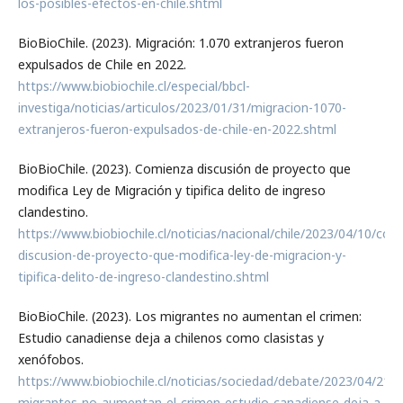
los-posibles-efectos-en-chile.shtml
BioBioChile. (2023). Migración: 1.070 extranjeros fueron
expulsados de Chile en 2022.
https://www.biobiochile.cl/especial/bbcl-
investiga/noticias/articulos/2023/01/31/migracion-1070-
extranjeros-fueron-expulsados-de-chile-en-2022.shtml
BioBioChile. (2023). Comienza discusión de proyecto que
modifica Ley de Migración y tipifica delito de ingreso
clandestino.
https://www.biobiochile.cl/noticias/nacional/chile/2023/04/10/com
discusion-de-proyecto-que-modifica-ley-de-migracion-y-
tipifica-delito-de-ingreso-clandestino.shtml
BioBioChile. (2023). Los migrantes no aumentan el crimen:
Estudio canadiense deja a chilenos como clasistas y
xenófobos.
https://www.biobiochile.cl/noticias/sociedad/debate/2023/04/21/l
migrantes-no-aumentan-el-crimen-estudio-canadiense-deja-a-