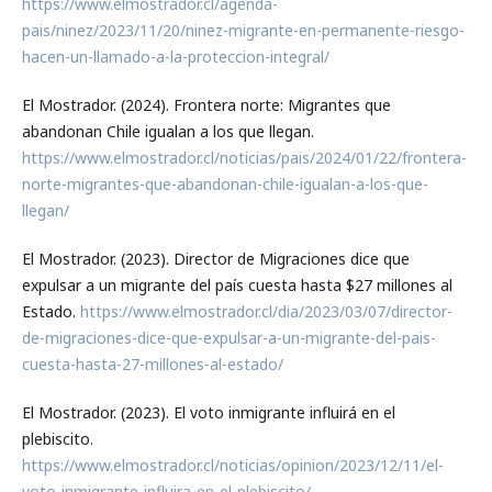
https://www.elmostrador.cl/agenda-
pais/ninez/2023/11/20/ninez-migrante-en-permanente-riesgo-
hacen-un-llamado-a-la-proteccion-integral/
El Mostrador. (2024). Frontera norte: Migrantes que
abandonan Chile igualan a los que llegan.
https://www.elmostrador.cl/noticias/pais/2024/01/22/frontera-
norte-migrantes-que-abandonan-chile-igualan-a-los-que-
llegan/
El Mostrador. (2023). Director de Migraciones dice que
expulsar a un migrante del país cuesta hasta $27 millones al
Estado.
https://www.elmostrador.cl/dia/2023/03/07/director-
de-migraciones-dice-que-expulsar-a-un-migrante-del-pais-
cuesta-hasta-27-millones-al-estado/
El Mostrador. (2023). El voto inmigrante influirá en el
plebiscito.
https://www.elmostrador.cl/noticias/opinion/2023/12/11/el-
voto-inmigrante-influira-en-el-plebiscito/