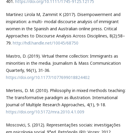
401.
https://doi.org/10.1111/1745-9125.12175
Martinez Lirola M, Zammit K (2017). Disempowerment and
inspiration: a multi- modal discourse analysis of immigrant
women in the Spanish and Australian online press. Critical
Approaches to Discourse Analysis Across Disciplines, 8(2):58–
79.
http://hdl.handle.net/10045/68750
Mastro, D. (2019). Virtual theme collection: Immigrants as
minorities in the media. Journalism & Mass Communication
Quarterly, 96(1), 31-36.
https://doi.org/10.1177/1077699018824402
Mertens, D. M. (2010). Philosophy in mixed methods teaching:
The transformative paradigm as illustration. International
Journal of Multiple Research Approaches, 4(1), 9-18.
https://doi.org/10.5172/mra.2010.4.1.009
Moscovici, S. (2012). Representações sociais: investigações
em psicologia social. 9°ed. Petrópolis (RJ): Vozes; 2012.