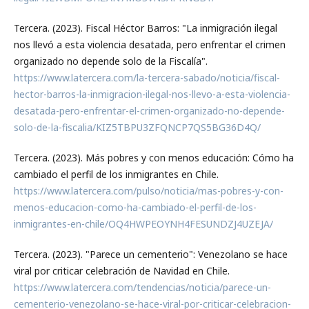
Tercera. (2023). Fiscal Héctor Barros: "La inmigración ilegal
nos llevó a esta violencia desatada, pero enfrentar el crimen
organizado no depende solo de la Fiscalía".
https://www.latercera.com/la-tercera-sabado/noticia/fiscal-
hector-barros-la-inmigracion-ilegal-nos-llevo-a-esta-violencia-
desatada-pero-enfrentar-el-crimen-organizado-no-depende-
solo-de-la-fiscalia/KIZ5TBPU3ZFQNCP7QS5BG36D4Q/
Tercera. (2023). Más pobres y con menos educación: Cómo ha
cambiado el perfil de los inmigrantes en Chile.
https://www.latercera.com/pulso/noticia/mas-pobres-y-con-
menos-educacion-como-ha-cambiado-el-perfil-de-los-
inmigrantes-en-chile/OQ4HWPEOYNH4FESUNDZJ4UZEJA/
Tercera. (2023). "Parece un cementerio": Venezolano se hace
viral por criticar celebración de Navidad en Chile.
https://www.latercera.com/tendencias/noticia/parece-un-
cementerio-venezolano-se-hace-viral-por-criticar-celebracion-