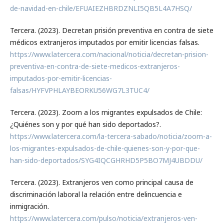
de-navidad-en-chile/EFUAIEZHBRDZNLI5QB5L4A7HSQ/
Tercera. (2023). Decretan prisión preventiva en contra de siete
médicos extranjeros imputados por emitir licencias falsas.
https://www.latercera.com/nacional/noticia/decretan-prision-
preventiva-en-contra-de-siete-medicos-extranjeros-
imputados-por-emitir-licencias-
falsas/HYFVPHLAYBEORKU56WG7L3TUC4/
Tercera. (2023). Zoom a los migrantes expulsados de Chile:
¿Quiénes son y por qué han sido deportados?.
https://www.latercera.com/la-tercera-sabado/noticia/zoom-a-
los-migrantes-expulsados-de-chile-quienes-son-y-por-que-
han-sido-deportados/SYG4IQCGHRHD5P5BO7MJ4UBDDU/
Tercera. (2023). Extranjeros ven como principal causa de
discriminación laboral la relación entre delincuencia e
inmigración.
https://www.latercera.com/pulso/noticia/extranjeros-ven-