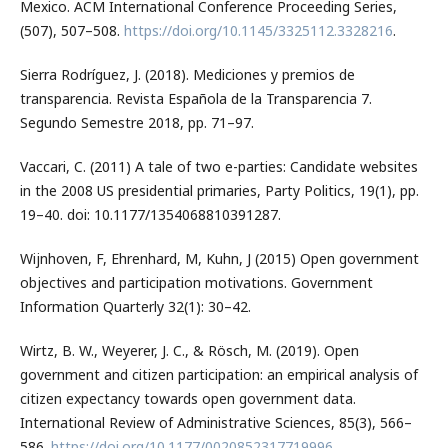
Mexico. ACM International Conference Proceeding Series,
(507), 507–508.
https://doi.org/10.1145/3325112.3328216
.
Sierra Rodríguez, J. (2018). Mediciones y premios de
transparencia. Revista Española de la Transparencia 7.
Segundo Semestre 2018, pp. 71–97.
Vaccari, C. (2011) A tale of two e-parties: Candidate websites
in the 2008 US presidential primaries, Party Politics, 19(1), pp.
19–40. doi: 10.1177/1354068810391287.
Wijnhoven, F, Ehrenhard, M, Kuhn, J (2015) Open government
objectives and participation motivations. Government
Information Quarterly 32(1): 30–42.
Wirtz, B. W., Weyerer, J. C., & Rösch, M. (2019). Open
government and citizen participation: an empirical analysis of
citizen expectancy towards open government data.
International Review of Administrative Sciences, 85(3), 566–
586.
https://doi.org/10.1177/0020852317719996