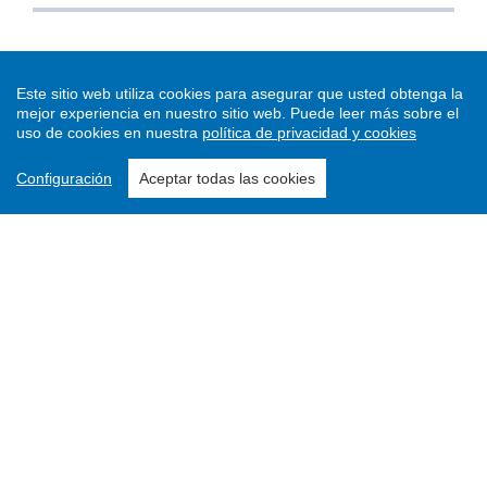
Este sitio web utiliza cookies para asegurar que usted obtenga la
mejor experiencia en nuestro sitio web.
Puede leer más sobre el
uso de cookies en nuestra
política de privacidad y cookies
Configuración
Aceptar todas las cookies
Enviar un artículo