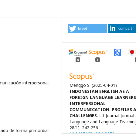
tweet
compartir
0
1
municación interpersonal,
Menggo S.
(2025-04-01)
INDONESIAN ENGLISH AS A
FOREIGN LANGUAGE LEARNERS
INTERPERSONAL
COMMUNICATION: PROFILES 
CHALLENGES.
Llt Journal Journal
Language and Language Teaching
28(1), 242-256.
iado de forma primordial
10.24071/llt.v28i1.8670