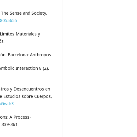
s. The Sense and Society,
78055655
 Límites Materiales y
ós.
ción. Barcelona: Anthropos.
ymbolic Interaction 8 (2),
entros y Desencuentros en
e Estudios sobre Cuerpos,
/2xGwdr3
ions: A Process-
, 339-361.