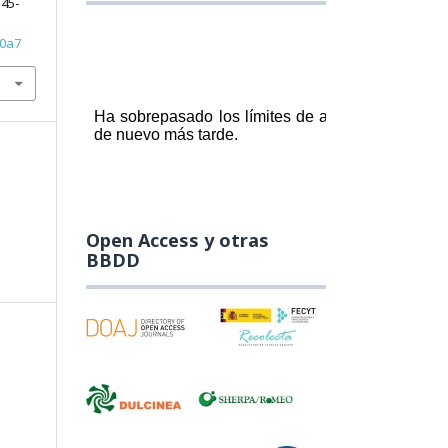
145-
30a7
Open Access y otras
BBDD