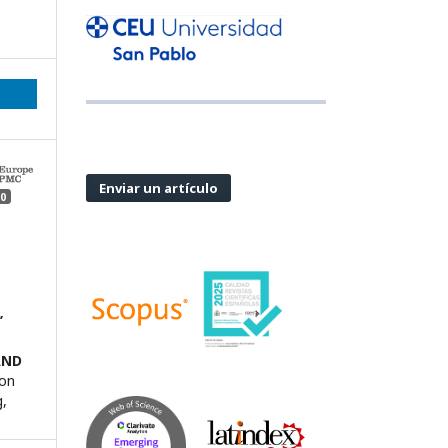
Enviar un artículo
0
’
AND
 on
,