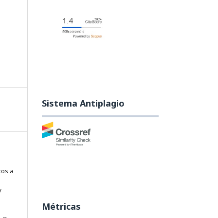
Sistema Antiplagio
cos a
y
Métricas