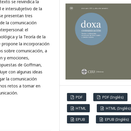
exto se reivindica la
 e intersubjetivo de la
se presentan tres
 de la comunicación
nterpersonal: el
lógica y la Teoría de la
propone la incorporación
ios sobre comunicación, a
ión y emociones,
ropuestas de Goffman,
luye con algunas ideas
gar la comunicación
unos retos a tomar en
nicación.
PDF
PDF (Inglés)
HTML
HTML (Inglés)
EPUB
EPUB (Inglés)