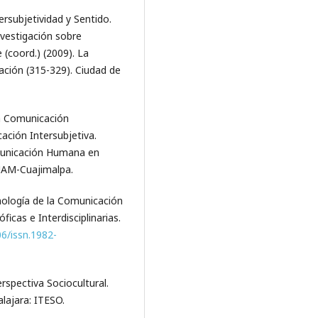
ersubjetividad y Sentido.
nvestigación sobre
(coord.) (2009). La
ción (315-329). Ciudad de
la Comunicación
cación Intersubjetiva.
Comunicación Humana en
 UAM-Cuajimalpa.
emología de la Comunicación
ficas e Interdisciplinarias.
06/issn.1982-
spectiva Sociocultural.
lajara: ITESO.