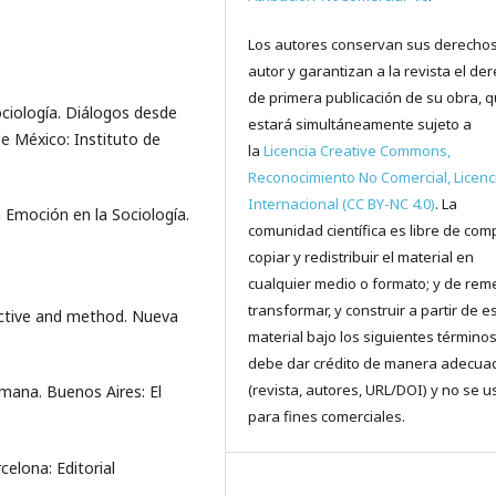
Los autores conservan sus derecho
autor y garantizan a la revista el de
de primera publicación de su obra, 
ociología. Diálogos desde
estará simultáneamente sujeto a
 de México: Instituto de
la
Licencia Creative Commons,
Reconocimiento No Comercial, Licenc
Internacional (CC BY-NC 4.0)
. La
a Emoción en la Sociología.
comunidad científica es libre de comp
copiar y redistribuir el material en
cualquier medio o formato; y de reme
transformar, y construir a partir de e
pective and method. Nueva
material bajo los siguientes términos
debe dar crédito de manera adecua
(revista, autores, URL/DOI) y no se u
mana. Buenos Aires: El
para fines comerciales.
celona: Editorial