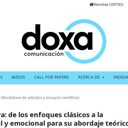
Revistas USPCEU
N
AVISOS
CALL FOR PAPERS
ACERCA DE
INDEX
Miscelánea de artículos y ensayos científicos
: de los enfoques clásicos a la
l y emocional para su abordaje teóric