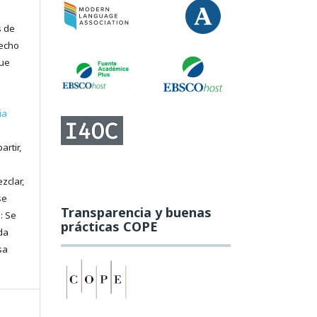
s de
recho
que
ia
artir,
zclar,
se
Transparencia y buenas
: Se
prácticas COPE
da
sa