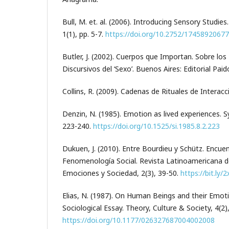
Bull, M. et. al. (2006). Introducing Sensory Studie
1(1), pp. 5-7.
https://doi.org/10.2752/1745892067
Butler, J. (2002). Cuerpos que Importan. Sobre los
Discursivos del ‘Sexo’. Buenos Aires: Editorial Paid
Collins, R. (2009). Cadenas de Rituales de Interac
Denzin, N. (1985). Emotion as lived experiences. S
223-240.
https://doi.org/10.1525/si.1985.8.2.223
Dukuen, J. (2010). Entre Bourdieu y Schütz. Encu
Fenomenología Social. Revista Latinoamericana d
Emociones y Sociedad, 2(3), 39-50.
https://bit.ly
Elias, N. (1987). On Human Beings and their Emot
Sociological Essay. Theory, Culture & Society, 4(2)
https://doi.org/10.1177/026327687004002008