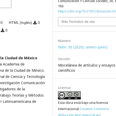
Comunicación Y Ciencias Sociales
,
30
, 
163.
https://doi.org/10.31921/doxacom.n
Más formatos de cita
0
HTML (Inglés)
0
)
0
Número
Núm. 30 (2020): (enero-junio)
la Ciudad de México
Sección
la Academia de
Miscelánea de artículos y ensayos
científicos
ma de la Ciudad de México.
nal de Ciencia y Tecnología
nvestigación Comunicación
Licencia
tigadores de la
Trabajo Teorías y Métodos
ón Latinoamericana de
Esta obra está bajo una licencia
internacional
Creative Commons
Atribución-NoComercial 4.0
.