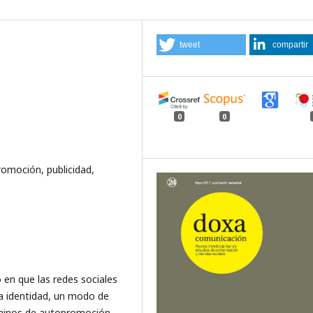
tweet
compartir
0
0
romoción, publicidad,
 en que las redes sociales
la identidad, un modo de
érminos de autopromoción.