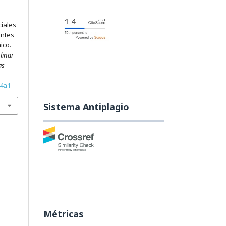
ciales
untes
ico.
linar
as
24a1
Sistema Antiplagio
Métricas