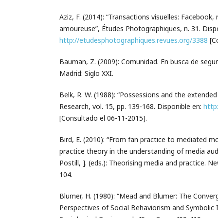
Aziz, F. (2014): “Transactions visuelles: Facebook,
amoureuse”, Études Photographiques, n. 31. Dispo
http://etudesphotographiques.revues.org/3388
[Co
Bauman, Z. (2009): Comunidad. En busca de segur
Madrid: Siglo XXI.
Belk, R. W. (1988): “Possessions and the extended
Research, vol. 15, pp. 139-168. Disponible en:
http
[Consultado el 06-11-2015].
Bird, E. (2010): “From fan practice to mediated m
practice theory in the understanding of media au­d
Postill, ]. (eds.): Theorising media and practice. 
104.
Blumer, H. (1980): “Mead and Blumer: The Conver
Perspectives of Social Behaviorism and Symbolic 