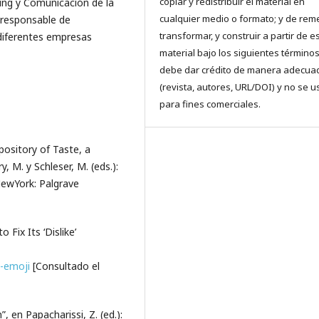
copiar y redistribuir el material en
ng y Comunicación de la
cualquier medio o formato; y de reme
 responsable de
transformar, y construir a partir de e
diferentes empresas
material bajo los siguientes términos
debe dar crédito de manera adecua
(revista, autores, URL/DOI) y no se u
para fines comerciales.
pository of Taste, a
 M. y Schleser, M. (eds.):
ewYork: Palgrave
 Fix Its ‘Dislike’
-emoji
[Consultado el
, en Papacharissi, Z. (ed.):