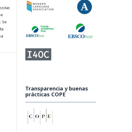
zclar,
se
: Se
da
sa
Transparencia y buenas
prácticas COPE