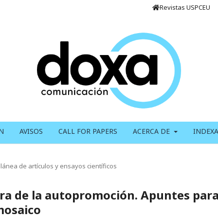
Revistas USPCEU
N
AVISOS
CALL FOR PAPERS
ACERCA DE
INDEX
lánea de artículos y ensayos científicos
tura de la autopromoción. Apuntes par
mosaico