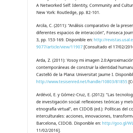
A Networked Self: Identity, Community and Cultur
New York: Routledge, pp. 82-101.
Arcila, C. (2011): “Análisis comparativo de la prese
diferentes espacios de interacción”, Fonseca Jour
3, pp. 153-169. Disponible en:
http://revistas.usal
9077/article/view/11907
[Consultado el 17/02/201
Arda, Z. (2011): Yosoy mi imagen 2.0:Aproximació
contemporáneas de construir la identidad humana [t
Castelló de la Plana: Universitat Jaume I. Disponibl
http://www.tesisenred.net/handle/10803/81855
[C
Ardévol, E. y Gómez-Cruz, E. (2012): “Las tecnolog
de investigación social: reflexiones teóricas y me
etnografía virtual”, en CIDOB (ed.): Políticas del
interculturales: accio­nes, innovaciones, transform
Barcelona, CIDOB. Disponible en:
http://goo.gl/W
11/02/2016].