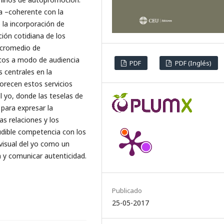
a –coherente con la
 la incorporación de
ión cotidiana de los
micromedio de
ctos a modo de audiencia
PDF
PDF (Inglés)
s centrales en la
orecen estos servicios
l yo, donde las teselas de
para expresar la
as relaciones y los
udible competencia con los
ovisual del yo como un
n y comunicar autenticidad.
Publicado
25-05-2017