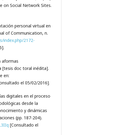
e on Social Network Sites.
ntación personal virtual en
nal of Communication, n.
.es/index.php/2172-
6].
n aformas
esis doc­ toral inédita].
e en:
onsultado el 05/02/2016].
ías digitales en el proceso
todológicas desde la
 conocimiento y dinámicas
aciones (pp. 187-204).
L3IIq
[Consultado el