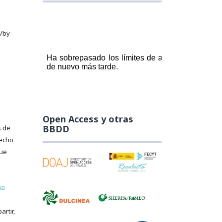
/by-
Open Access y otras
BBDD
s de
recho
que
ia
artir,