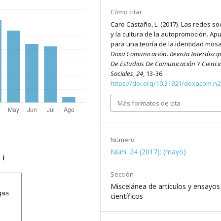
Cómo citar
Caro Castaño, L. (2017). Las redes so
y la cultura de la autopromoción. Ap
para una teoría de la identidad mosa
Doxa Comunicación. Revista Interdiscip
De Estudios De Comunicación Y Cienci
Sociales
,
24
, 13-36.
https://doi.org/10.31921/doxacom.n
Más formatos de cita
Número
Núm. 24 (2017): (mayo)
s
ℹ️
Sección
Miscelánea de artículos y ensayos
gas
científicos