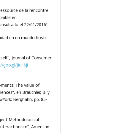
 ressource de la rencontre
nible en:
nsultado el 22/01/2016].
idad en un mundo hostil.
 self”, Journal of Consumer
://goo.gl/jKH6ji
oments: The value of
iences”, en Brauchler, B. y
NewYork: Berghahn, pp. 85-
gent Methodological
Interactionism”, American