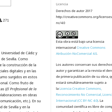
Licencia
Derechos de autor 2017
http://creativecommons.org/licenses
271
nc/4.0
Esta obra está bajo una licencia
internacional
Creative Commons
 Universidad de Cádiz y
Atribución-NoComercial 4.0
.
d de Sevilla. Como
Los autores conservan sus derecho
e la construcción de la
autor y garantizan a la revista el de
iales digitales y en las
de primera publicación de su obra, 
nsumo surgidos en estos
estará simultáneamente sujeto a
sonal. Como fruto de
la
Licencia Creative Commons,
as (
El Profesional de la
Reconocimiento No Comercial, Licenc
 colaboraciones en obras
Internacional (CC BY-NC 4.0)
. La
omunicación, etc.). En su
comunidad científica es libre de comp
 de Sevilla y en la