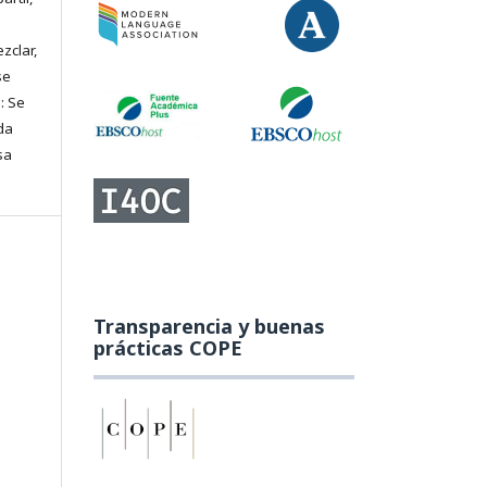
zclar,
se
: Se
da
sa
Transparencia y buenas
prácticas COPE