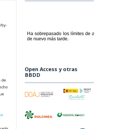
/by-
Open Access y otras
BBDD
s de
recho
que
ia
artir,