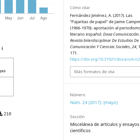
Cómo citar
Fernández Jiménez, A. (2017). Las
“Pajaritas de papel” de Jaime Camp
(1966-1970): aportación al periodism
literario español.
Doxa Comunicación.
Revista Interdisciplinar De Estudios De
Comunicación Y Ciencias Sociales
,
24
, 
s
ℹ️
171.
https://doi.org/10.31921/doxacom.n
gas
Más formatos de cita
Número
Núm. 24 (2017): (mayo)
218
Sección
Miscelánea de artículos y ensayos
científicos