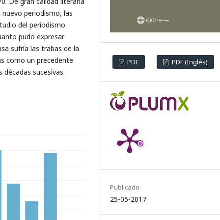
0. De gran calidad literaria
 nuevo periodismo, las
studio del periodismo
 cuanto pudo expresar
a sufría las trabas de la
las como un precedente
PDF
PDF (Inglés)
as décadas sucesivas.
Publicado
25-05-2017