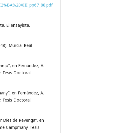
%C2%BA%20XIII_pp67_88.pdf
ta. El ensayista.
948). Murcia: Real
mejo”, en Fernández, A.
. Tesis Doctoral.
many”, en Fernández, A.
. Tesis Doctoral.
er Díez de Revenga”, en
Jaime Campmany. Tesis