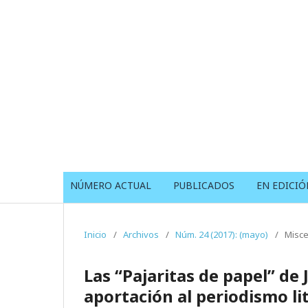
NÚMERO ACTUAL
PUBLICADOS
EN EDICIÓ
Inicio
/
Archivos
/
Núm. 24 (2017): (mayo)
/
Misce
Las “Pajaritas de papel” d
aportación al periodismo li