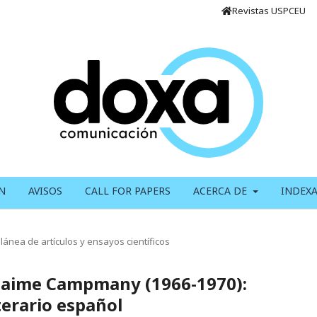
Revistas USPCEU
N
AVISOS
CALL FOR PAPERS
ACERCA DE
INDEX
lánea de artículos y ensayos científicos
e Jaime Campmany (1966-1970):
terario español