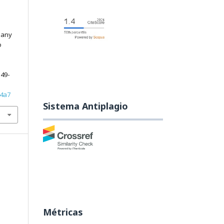
many
o
149-
24a7
Sistema Antiplagio
Métricas