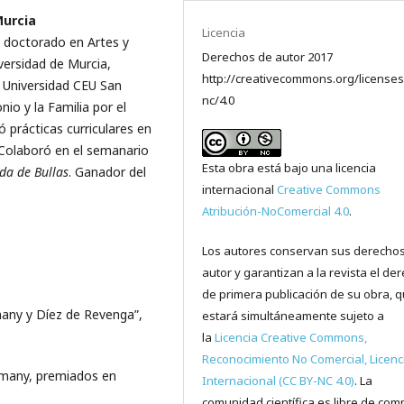
Murcia
Licencia
e doctorado en Artes y
Derechos de autor 2017
ersidad de Murcia,
http://creativecommons.org/licenses
a Universidad CEU San
nc/4.0
io y la Familia por el
ó prácticas curriculares en
 Colaboró en el semanario
Esta obra está bajo una licencia
da de Bullas
. Ganador del
internacional
Creative Commons
Atribución-NoComercial 4.0
.
Los autores conservan sus derecho
autor y garantizan a la revista el de
de primera publicación de su obra, 
any y Díez de Revenga”,
estará simultáneamente sujeto a
la
Licencia Creative Commons,
Reconocimiento No Comercial, Licenc
pmany, premiados en
Internacional (CC BY-NC 4.0)
. La
comunidad científica es libre de comp