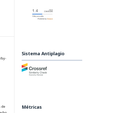
Sistema Antiplagio
/by-
Métricas
s de
recho