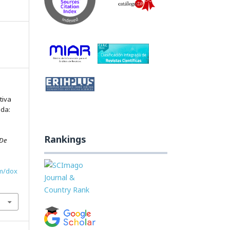
tiva
oda:
Rankings
 De
om/dox