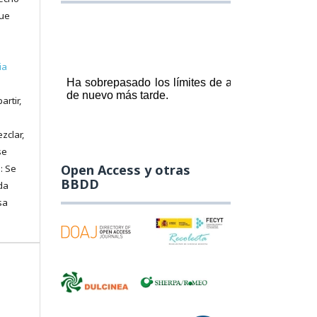
que
ia
artir,
zclar,
se
Open Access y otras
: Se
BBDD
da
sa