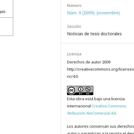
Número
gas
Núm. 9 (2009): (noviembre)
Sección
Noticias de tesis doctorales
Licencia
Derechos de autor 2009
http://creativecommons.org/licenses
nc/4.0
Esta obra está bajo una licencia
internacional
Creative Commons
Atribución-NoComercial 4.0
.
Los autores conservan sus derecho
autor y garantizan a la revista el de