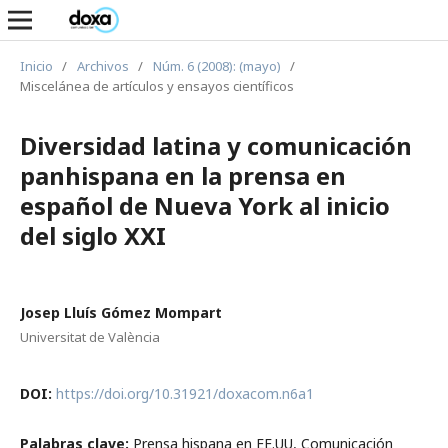
Inicio
/
Archivos
/
Núm. 6 (2008): (mayo)
/
Miscelánea de artículos y ensayos científicos
Diversidad latina y comunicación
panhispana en la prensa en
español de Nueva York al inicio
del siglo XXI
Josep Lluís Gómez Mompart
Universitat de València
DOI:
https://doi.org/10.31921/doxacom.n6a1
Palabras clave:
Prensa hispana en EE.UU, Comunicación