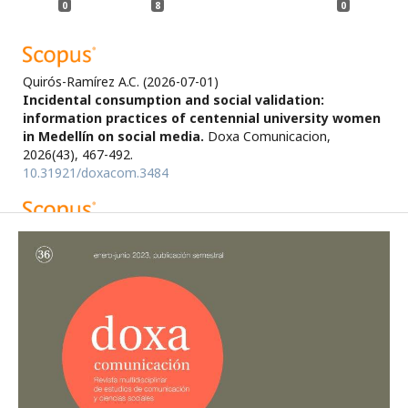
0
8
0
Quirós-Ramírez A.C.
(2026-07-01)
Incidental consumption and social validation:
information practices of centennial university women
in Medellín on social media.
Doxa Comunicacion,
2026(43), 467-492.
10.31921/doxacom.3484
Parro Carrero M.D.L.L.
(2026-05-26)
Education, Social Media, and Gender-Based Violence
Prevention Among Vocational Training Students.
International Journal of Educational Research and
Innovation, 2026(25).
10.46661/ijeri.12479
Tenorio L.M.
(2026-01-01)