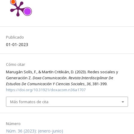
Ureña-Paniego C.
(2024-10-01)
Generational differences in perceived severity of
atopic dermatitis.
International Journal of Dermatology,
63(10), e225-e230.
10.1111/ijd.17376
Publicado
01-01-2023
Palomo-Domínguez I.
(2024-07-01)
Social Inclusion of Gen Z Ukrainian Refugees in
Lithuania: The Role of Online Social Networks.
Social
Cómo citar
Sciences, 13(7).
Marugán Solís, F., & Martín Critikián, D. (2023). Redes sociales y
10.3390/socsci13070361
Generación Z.
Doxa Comunicación. Revista Interdisciplinar De
Estudios De Comunicación Y Ciencias Sociales
,
36
, 381-399.
https://doi.org/10.31921/doxacom.n36a1707
Holúbek J.
(2024-06-24)
Más formatos de cita
GENERATION Z'S SOCIAL NETWORKS BEHAVIOR:
IMPLICATIONS FOR CYBER SCREENING IN HR
MANAGEMENT.
Polish Journal of Management Studies,
29(2), 254-272.
Número
10.17512/pjms.2024.29.2.13
Núm. 36 (2023): (enero-junio)