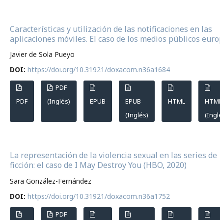
Características y utilización de las notificaciones en las
aplicaciones móviles. El caso de los medios públicos eur
Javier de Sola Pueyo
DOI:
https://doi.org/10.31921/doxacom.n36a1684
PDF
PDF
(Inglés)
EPUB
EPUB
HTML
HTM
(Inglés)
(Ingl
La representación de la violencia sexual en las series de
ficción: el caso de I May Destroy You (HBO, 2020)
Sara González-Fernández
DOI:
https://doi.org/10.31921/doxacom.n36a1752
PDF