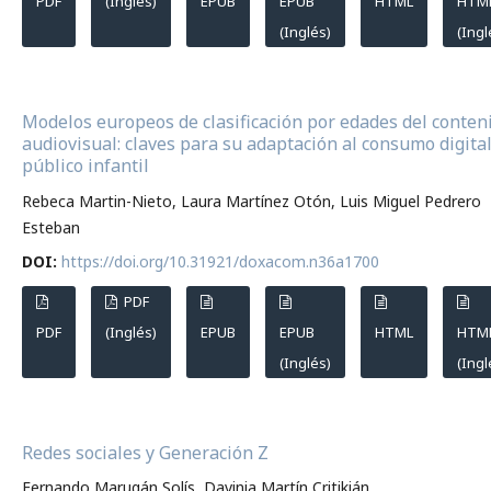
PDF
(Inglés)
EPUB
EPUB
HTML
HTM
(Inglés)
(Ingl
Modelos europeos de clasificación por edades del conten
audiovisual: claves para su adaptación al consumo digital
público infantil
Rebeca Martin-Nieto, Laura Martínez Otón, Luis Miguel Pedrero
Esteban
DOI:
https://doi.org/10.31921/doxacom.n36a1700
PDF
PDF
(Inglés)
EPUB
EPUB
HTML
HTM
(Inglés)
(Ingl
Redes sociales y Generación Z
Fernando Marugán Solís, Davinia Martín Critikián