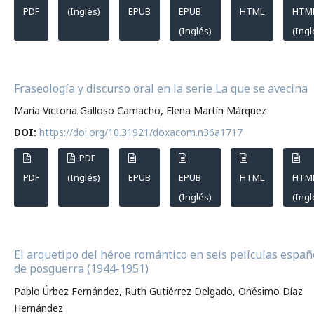
PDF
(Inglés)
EPUB
EPUB
HTML
HTM
(Inglés)
(Ingl
Fraseología y discurso oral en la serie La que se avecina
María Victoria Galloso Camacho, Elena Martín Márquez
DOI:
https://doi.org/10.31921/doxacom.n36a1717
PDF
PDF
(Inglés)
EPUB
EPUB
HTML
HTM
(Inglés)
(Ingl
El arquetipo del héroe romántico en seis películas españ
de posguerra (1944-1951)
Pablo Úrbez Fernández, Ruth Gutiérrez Delgado, Onésimo Díaz
Hernández