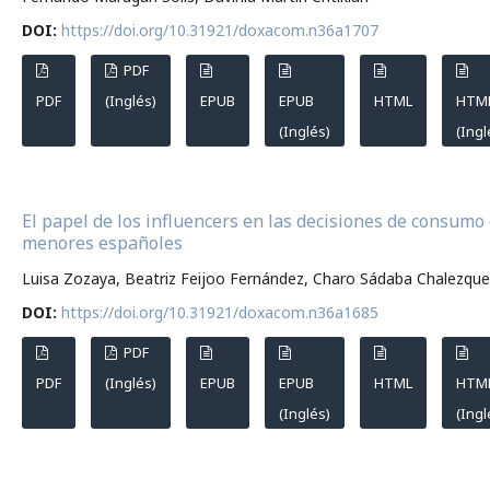
DOI:
https://doi.org/10.31921/doxacom.n36a1707
PDF
PDF
(Inglés)
EPUB
EPUB
HTML
HTM
(Inglés)
(Ingl
El papel de los influencers en las decisiones de consumo 
menores españoles
Luisa Zozaya, Beatriz Feijoo Fernández, Charo Sádaba Chalezque
DOI:
https://doi.org/10.31921/doxacom.n36a1685
PDF
PDF
(Inglés)
EPUB
EPUB
HTML
HTM
(Inglés)
(Ingl