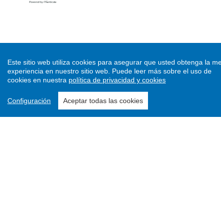
Este sitio web utiliza cookies para asegurar que usted obtenga la me
Métricas
experiencia en nuestro sitio web.
Puede leer más sobre el uso de
cookies en nuestra
política de privacidad y cookies
Configuración
Aceptar todas las cookies
Open Access y otras BBDD