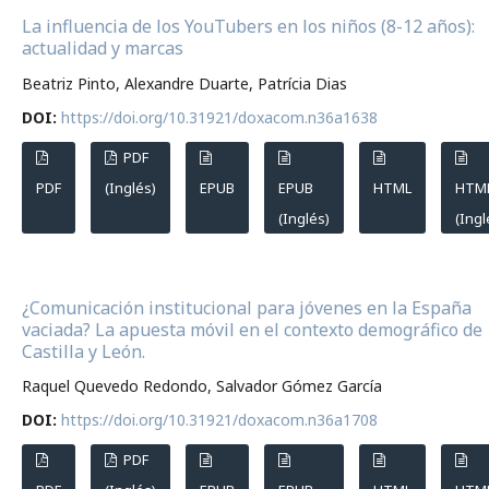
La influencia de los YouTubers en los niños (8-12 años):
actualidad y marcas
Beatriz Pinto, Alexandre Duarte, Patrícia Dias
DOI:
https://doi.org/10.31921/doxacom.n36a1638
PDF
PDF
(Inglés)
EPUB
EPUB
HTML
HTM
(Inglés)
(Ingl
¿Comunicación institucional para jóvenes en la España
vaciada? La apuesta móvil en el contexto demográfico de
Castilla y León.
Raquel Quevedo Redondo, Salvador Gómez García
DOI:
https://doi.org/10.31921/doxacom.n36a1708
PDF