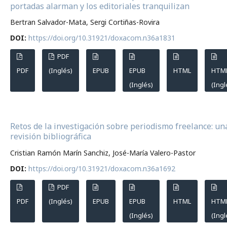
portadas alarman y los editoriales tranquilizan
Bertran Salvador-Mata, Sergi Cortiñas-Rovira
DOI:
https://doi.org/10.31921/doxacom.n36a1831
PDF
PDF
(Inglés)
EPUB
EPUB
HTML
HTM
(Inglés)
(Ingl
Retos de la investigación sobre periodismo freelance: un
revisión bibliográfica
Cristian Ramón Marín Sanchiz, José-María Valero-Pastor
DOI:
https://doi.org/10.31921/doxacom.n36a1692
PDF
PDF
(Inglés)
EPUB
EPUB
HTML
HTM
(Inglés)
(Ingl