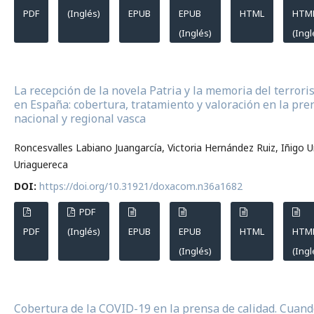
PDF
(Inglés)
EPUB
EPUB
HTML
HTM
(Inglés)
(Ingl
La recepción de la novela Patria y la memoria del terror
en España: cobertura, tratamiento y valoración en la pre
nacional y regional vasca
Roncesvalles Labiano Juangarcía, Victoria Hernández Ruiz, Iñigo U
Uriaguereca
DOI:
https://doi.org/10.31921/doxacom.n36a1682
PDF
PDF
(Inglés)
EPUB
EPUB
HTML
HTM
(Inglés)
(Ingl
Cobertura de la COVID-19 en la prensa de calidad. Cuand