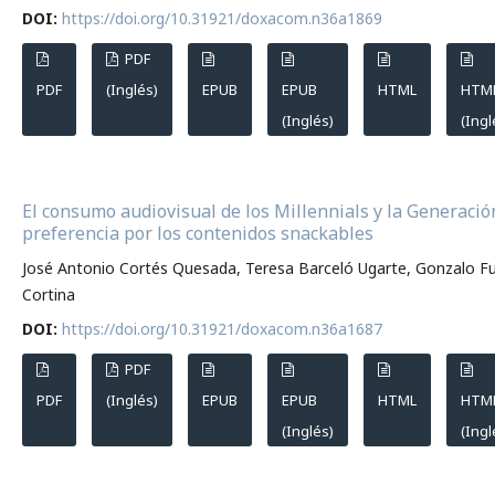
DOI:
https://doi.org/10.31921/doxacom.n36a1869
PDF
PDF
(Inglés)
EPUB
EPUB
HTML
HTM
(Inglés)
(Ingl
El consumo audiovisual de los Millennials y la Generació
preferencia por los contenidos snackables
José Antonio Cortés Quesada, Teresa Barceló Ugarte, Gonzalo F
Cortina
DOI:
https://doi.org/10.31921/doxacom.n36a1687
PDF
PDF
(Inglés)
EPUB
EPUB
HTML
HTM
(Inglés)
(Ingl