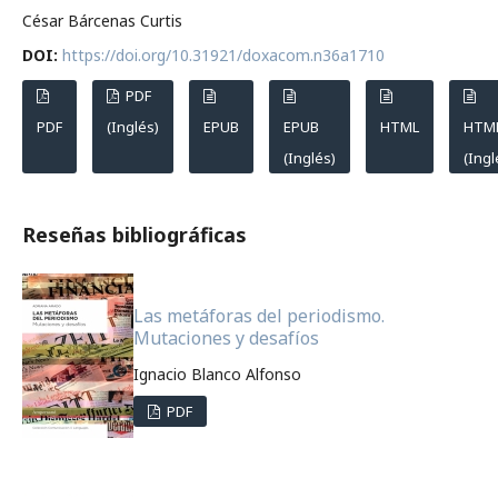
César Bárcenas Curtis
DOI:
https://doi.org/10.31921/doxacom.n36a1710
PDF
PDF
(Inglés)
EPUB
EPUB
HTML
HTM
(Inglés)
(Ingl
Reseñas bibliográficas
Las metáforas del periodismo.
Mutaciones y desafíos
Ignacio Blanco Alfonso
PDF