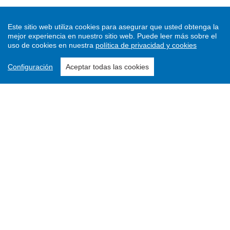
Este sitio web utiliza cookies para asegurar que usted obtenga la
mejor experiencia en nuestro sitio web.
Puede leer más sobre el
uso de cookies en nuestra
política de privacidad y cookies
Configuración
Aceptar todas las cookies
Enviar un artículo