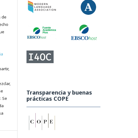
s de
recho
que
ia
artir,
zclar,
se
Transparencia y buenas
prácticas COPE
: Se
da
sa