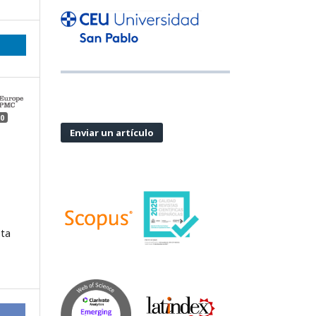
0
Enviar un artículo
m
sta