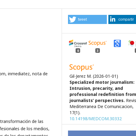
tweet
compartir
0
3
com, inmediatez, nota de
Gil-Jerez M.
(2026-01-01)
Specialized motor journalism:
Intrusion, precarity, and
professional redefinition fro
journalists’ perspectives.
Revi
Mediterranea De Comunicacion,
17(1).
10.14198/MEDCOM.30332
 transformación de las
fesionales de los medios,
ias de los departamentos