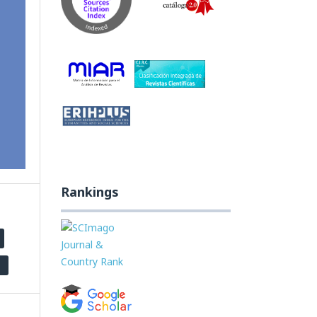
sm
f
5.
Rankings