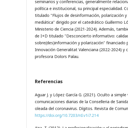
seminarios y conferencias, generalmente relacio
política e institucional, su principal especialidad.
titulado "Flujos de desinformación, polarización y 
mediática" dirigido por el catedrático Guillermo L
Ministerio de Ciencia (2021-2024). Además, tambié
de I+D titulado "Desconcierto informativo: calida
sobre(des)información y polarización" financiado p
Innovación Generalitat Valenciana (2022-2024) y 
profesora Dolors Palau.
Referencias
Aguar J. y López García G. (2021). Oculto a simple v
comunicaciones diarias de la Conselleria de Sanid
oleada del coronavirus. Dígitos. Revista de Comuni
https://doi.org/10.7203/rd.v1i7.214
Aira, T. (2012). La profesionalización y el periodis