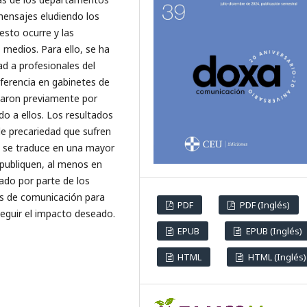
Aguar Torres J.
(2025-06-01)
mensajes eludiendo los
Spanish Journalists at the
 esto ocurre y las
Epicentre of Power: From the
s medios. Para ello, se ha
Media to Institutions.
Journali
and Media, 6(2).
d a profesionales del
10.3390/journalmedia6020057
ferencia en gabinetes de
saron previamente por
o a ellos. Los resultados
Torres J.A.
(2025-01-01)
de precariedad que sufren
Advertising, institutional and
ue se traduce en una mayor
audience decline: journalists’
 publiquen, al menos en
critical look at the problems o
the profession.
Analisi, 72, 57-7
llado por parte de los
10.5565/rev/analisi.3822
tes de comunicación para
PDF
PDF (Inglés)
seguir el impacto deseado.
EPUB
EPUB (Inglés)
HTML
HTML (Inglés)