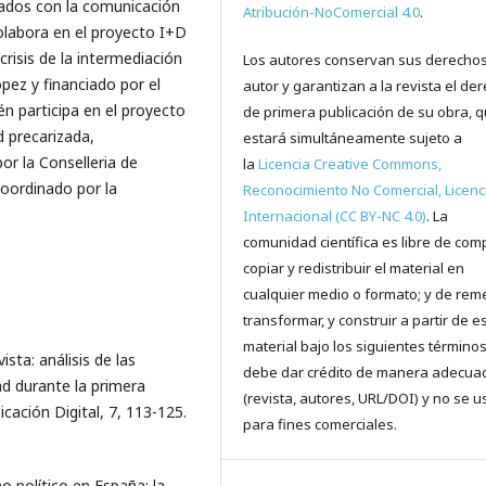
nados con la comunicación
Atribución-NoComercial 4.0
.
 Colabora en el proyecto I+D
crisis de la intermediación
Los autores conservan sus derecho
ópez y financiado por el
autor y garantizan a la revista el de
n participa en el proyecto
de primera publicación de su obra, 
d precarizada,
estará simultáneamente sujeto a
or la Conselleria de
la
Licencia Creative Commons,
coordinado por la
Reconocimiento No Comercial, Licenc
Internacional (CC BY-NC 4.0)
. La
comunidad científica es libre de comp
copiar y redistribuir el material en
cualquier medio o formato; y de reme
transformar, y construir a partir de e
material bajo los siguientes términos
ista: análisis de las
debe dar crédito de manera adecua
ad durante la primera
(revista, autores, URL/DOI) y no se u
cación Digital, 7, 113-125.
para fines comerciales.
mo político en España: la