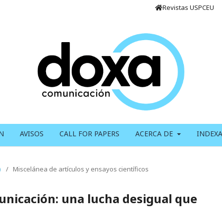
Revistas USPCEU
N
AVISOS
CALL FOR PAPERS
ACERCA DE
INDEX
)
/
Miscelánea de artículos y ensayos científicos
nicación: una lucha desigual que