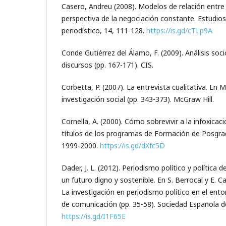
Casero, Andreu (2008). Modelos de relación entre p
perspectiva de la negociación constante. Estudio
periodístico, 14, 111-128.
https://is.gd/cTLp9A
Conde Gutiérrez del Álamo, F. (2009). Análisis soc
discursos (pp. 167-171). CIS.
Corbetta, P. (2007). La entrevista cualitativa. En
investigación social (pp. 343-373). McGraw Hill.
Cornella, A. (2000). Cómo sobrevivir a la infoxicac
títulos de los programas de Formación de Posgr
1999-2000.
https://is.gd/dXfc5D
Dader, J. L. (2012). Periodismo político y política
un futuro digno y sostenible. En S. Berrocal y E.
La investigación en periodismo político en el ent
de comunicación (pp. 35-58). Sociedad Española de
https://is.gd/I1F65E