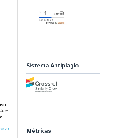
Sistema Antiplagio
ión.
linar
as
39a203
Métricas