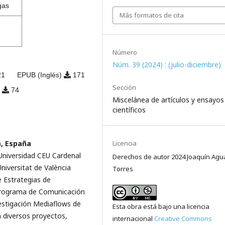
gas
Más formatos de cita
Número
Núm. 39 (2024) : (julio-diciembre)
21
EPUB (Inglés)
171
Sección
)
74
Miscelánea de artículos y ensayos
científicos
Licencia
a, España
 Universidad CEU Cardenal
Derechos de autor 2024 Joaquín Agu
niversitat de València
Torres
 Estrategias de
 programa de Comunicación
vestigación Mediaflows de
Esta obra está bajo una licencia
n diversos proyectos,
internacional
Creative Commons