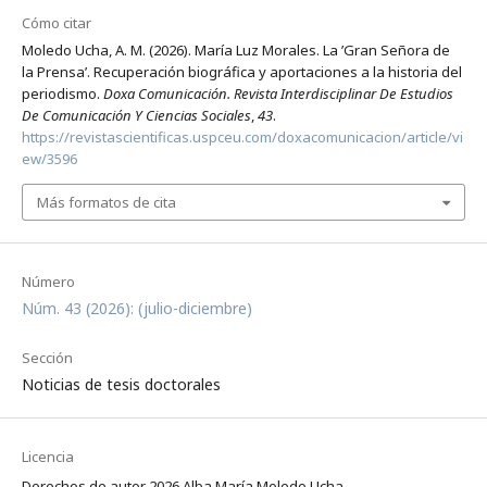
Cómo citar
Moledo Ucha, A. M. (2026). María Luz Morales. La ’Gran Señora de
la Prensa’. Recuperación biográfica y aportaciones a la historia del
periodismo.
Doxa Comunicación. Revista Interdisciplinar De Estudios
De Comunicación Y Ciencias Sociales
,
43
.
https://revistascientificas.uspceu.com/doxacomunicacion/article/vi
ew/3596
Más formatos de cita
Número
Núm. 43 (2026): (julio-diciembre)
Sección
Noticias de tesis doctorales
Licencia
Derechos de autor 2026 Alba María Moledo Ucha