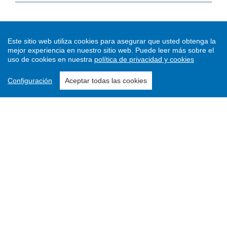
Este sitio web utiliza cookies para asegurar que usted obtenga la
mejor experiencia en nuestro sitio web.
Puede leer más sobre el
uso de cookies en nuestra
política de privacidad y cookies
Configuración
Aceptar todas las cookies
Enviar un artículo