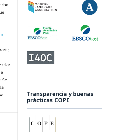
recho
que
ia
artir,
zclar,
se
: Se
da
Transparencia y buenas
sa
prácticas COPE