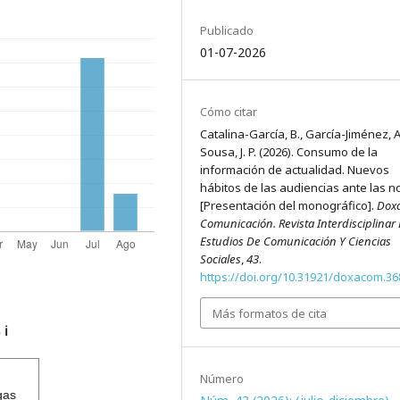
Publicado
01-07-2026
Cómo citar
Catalina-García, B., García-Jiménez, A
Sousa, J. P. (2026). Consumo de la
información de actualidad. Nuevos
hábitos de las audiencias ante las no
[Presentación del monográfico].
Dox
Comunicación. Revista Interdisciplinar
Estudios De Comunicación Y Ciencias
Sociales
,
43
.
https://doi.org/10.31921/doxacom.36
Más formatos de cita
s
ℹ️
Número
gas