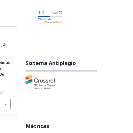
., &
Sistema Antiplagio
ticias
a
 De
87
Métricas