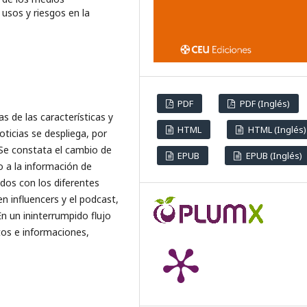
 usos y riesgos en la
PDF
PDF (Inglés)
 de las características y
HTML
HTML (Inglés)
icias se despliega, por
. Se constata el cambio de
EPUB
EPUB (Inglés)
 a la información de
ados con los diferentes
en influencers y el podcast,
En un ininterrumpido flujo
os e informaciones,