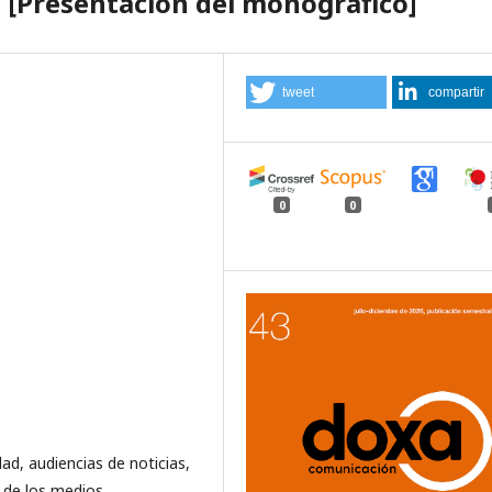
s [Presentación del monográfico]
tweet
compartir
0
0
ad, audiencias de noticias,
n de los medios