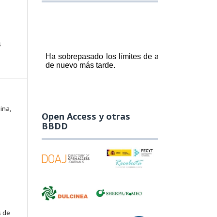
s
ina,
Open Access y otras
BBDD
s de