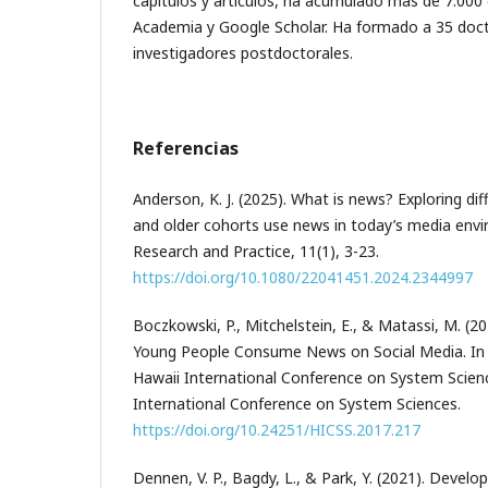
capítulos y artículos, ha acumulado más de 7.000 
Academia y Google Scholar. Ha formado a 35 doct
investigadores postdoctorales.
Referencias
Anderson, K. J. (2025). What is news? Exploring di
and older cohorts use news in today’s media en
Research and Practice, 11(1), 3-23.
https://doi.org/10.1080/22041451.2024.2344997
Boczkowski, P., Mitchelstein, E., & Matassi, M. (2
Young People Consume News on Social Media. In 
Hawaii International Conference on System Scienc
International Conference on System Sciences.
https://doi.org/10.24251/HICSS.2017.217
Dennen, V. P., Bagdy, L., & Park, Y. (2021). Develo