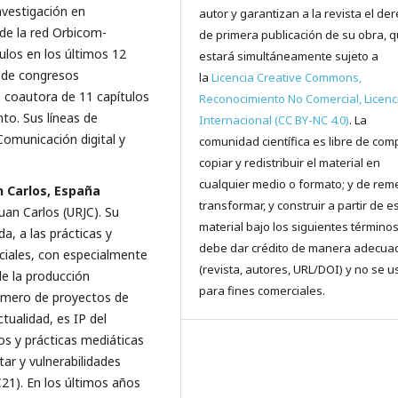
vestigación en
autor y garantizan a la revista el de
 de la red Orbicom-
de primera publicación de su obra, 
los en los últimos 12
estará simultáneamente sujeto a
 de congresos
la
Licencia Creative Commons,
 coautora de 11 capítulos
Reconocimiento No Comercial, Licenc
nto. Sus líneas de
Internacional (CC BY-NC 4.0)
. La
Comunicación digital y
comunidad científica es libre de comp
copiar y redistribuir el material en
cualquier medio o formato; y de reme
n Carlos, España
transformar, y construir a partir de e
uan Carlos (URJC). Su
material bajo los siguientes términos
da, a las prácticas y
debe dar crédito de manera adecua
iales, con especialmente
(revista, autores, URL/DOI) y no se u
de la producción
para fines comerciales.
número de proyectos de
ctualidad, es IP del
s y prácticas mediáticas
tar y vulnerabilidades
21). En los últimos años