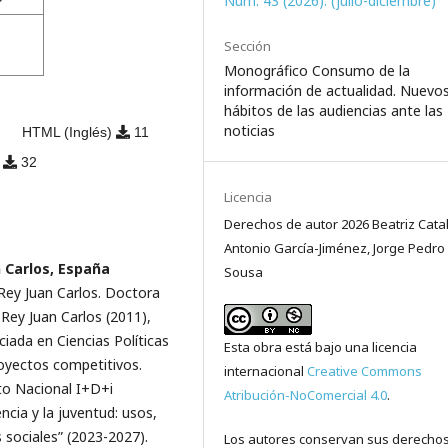
Núm. 43 (2026): (julio-diciembre)
Sección
Monográfico Consumo de la
información de actualidad. Nuevo
hábitos de las audiencias ante las
noticias
HTML (Inglés)
11
)
32
Licencia
Derechos de autor 2026 Beatriz Catal
Antonio García-Jiménez, Jorge Pedro
n Carlos, España
Sousa
 Rey Juan Carlos. Doctora
 Rey Juan Carlos (2011),
iada en Ciencias Políticas
Esta obra está bajo una licencia
royectos competitivos.
internacional
Creative Commons
to Nacional I+D+i
Atribución-NoComercial 4.0
.
ncia y la juventud: usos,
s sociales” (2023-2027).
Los autores conservan sus derecho