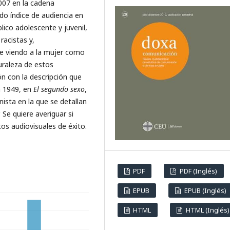
007 en la cadena
do índice de audiencia en
Diez-Puertas E.
(2022-07-01)
co adolescente y juvenil,
Slasher, rites of passage and
racistas y,
adolescence: the liminar Quee
e viendo a la mujer como
subject in Fear Street (Netflix
2021).
Doxa Comunicacion, 2022(
uraleza de estos
165-191.
n con la descripción que
10.31921/doxacom.n35a1583
n 1949, en
El segundo sexo
,
ista en la que se detallan
 Se quiere averiguar si
Rodríguez E.S.
(2022-01-01)
os audiovisuales de éxito.
Analysis of the presence of o
women in Spanish TV series.
Revista Estudos Feministas, 30(3)
10.1590/1806-9584-2022V30N37
PDF
PDF (Inglés)
EPUB
EPUB (Inglés)
Nadal L.L.
(2021-01-01)
Cultural allusions and langua
HTML
HTML (Inglés)
games in media talk. The
example of the series La que 