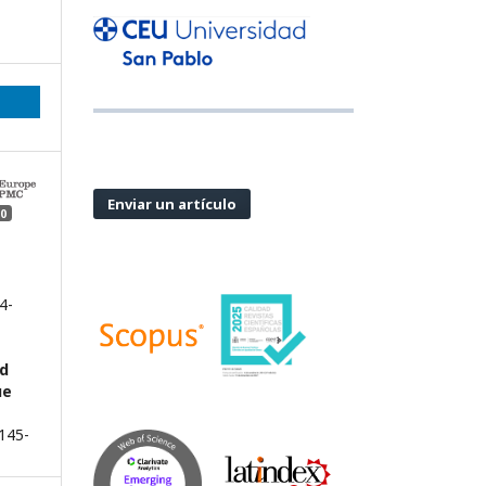
Enviar un artículo
0
4-
nd
ue
 145-