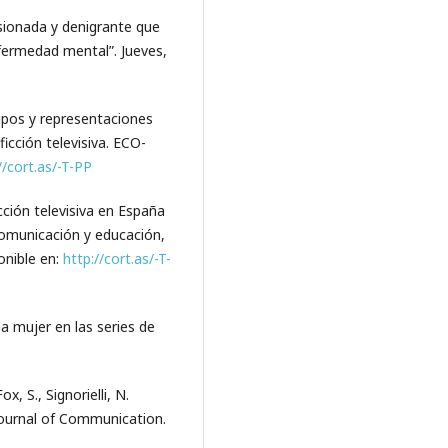
rsionada y denigrante que
nfermedad mental”. Jueves,
ipos y representaciones
ficción televisiva. ECO-
//cort.as/-T-PP
cción televisiva en España
comunicación y educación,
onible en:
http://cort.as/-T-
la mujer en las series de
x, S., Signorielli, N.
 Journal of Communication.