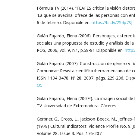
Fórmula TV (2014). “FEAFES critica la visión disto
'La que se avecina' ofrece de las personas con e
6 de febrero. Disponible en:
https://bit.ly/2S4p7SJ
Galán Fajardo, Elena (2006). Personajes, estereot
sociales Una propuesta de estudio y análisis de la 
PÓS, 2006, vol. 9, n.1, p.58-81 Disponible en:
http:
Galán Fajardo (2007). Construcción de género y fi
Comunicar: Revista científica iberoamericana de 
ISSN 1134-3478, Nº 28, 2007, págs. 229-236. Disp
O5
Galán Fajardo, Elena (2007ª). La imagen social de 
TV. Universidad de Extremadura: Cáceres.
Gerbner, G., Gross, L., Jackson-Beeck, M., Jeffries‐Fo
(1978) Cultural Indicators: Violence Profile No. 9.
Volume 28, Issue 3. Pgs. 176-207