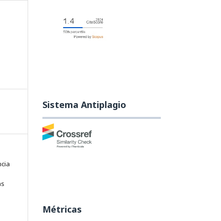
,
oral
n
).
Sistema Antiplagio
ncia
as
e
Métricas