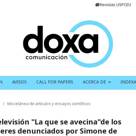
Revistas USPCEU
N
AVISOS
CALL FOR PAPERS
ACERCA DE
INDEX
/
Miscelánea de artículos y ensayos científicos
elevisión "La que se avecina"de los
jeres denunciados por Simone de