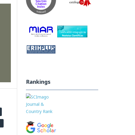
r
,
35),
lder
Rankings
.
9936
ge
se