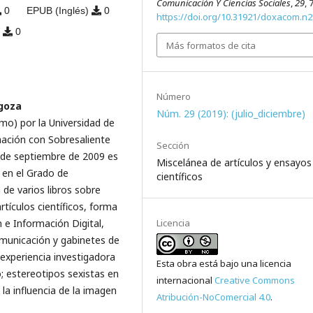
Comunicación Y Ciencias Sociales
,
29
, 
0
EPUB (Inglés)
0
https://doi.org/10.31921/doxacom.n
)
0
Más formatos de cita
Número
agoza
Núm. 29 (2019): (julio_diciembre)
smo) por la Universidad de
mación con Sobresaliente
Sección
sde septiembre de 2009 es
Miscelánea de artículos y ensayos
 en el Grado de
científicos
de varios libros sobre
tículos científicos, forma
Licencia
 e Información Digital,
omunicación y gabinetes de
experiencia investigadora
Esta obra está bajo una licencia
o; estereotipos sexistas en
internacional
Creative Commons
 la influencia de la imagen
Atribución-NoComercial 4.0
.