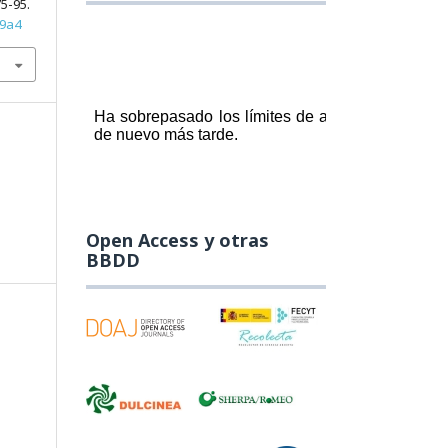
75-95.
29a4
Open Access y otras
BBDD