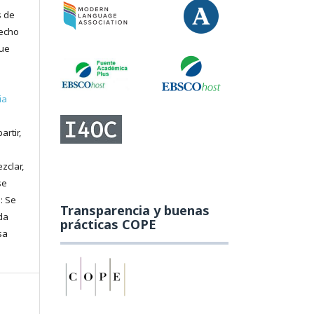
s de
recho
que
ia
artir,
zclar,
se
: Se
Transparencia y buenas
da
prácticas COPE
sa