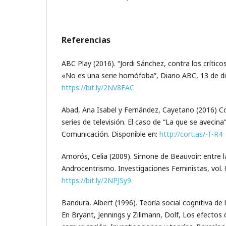
Referencias
ABC Play (2016). “Jordi Sánchez, contra los crític
«No es una serie homófoba”, Diario ABC, 13 de di
https://bit.ly/2NV8FAC
Abad, Ana Isabel y Fernández, Cayetano (2016) 
series de televisión. El caso de “La que se avecina
Comunicación. Disponible en:
http://cort.as/-T-R4
Amorós, Celia (2009). Simone de Beauvoir: entre la 
Androcentrismo. Investigaciones Feministas, vol. 0
https://bit.ly/2NPJSy9
Bandura, Albert (1996). Teoría social cognitiva d
En Bryant, Jennings y Zillmann, Dolf, Los efectos