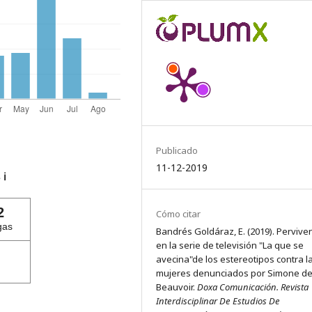
avecina.
Romanica Olomucensia
33(1), 95-117.
10.5507/ro.2021.006
Muñoz M.J.R.
(2020-01-01)
Serial sisters, friends and
colleagues. Spanish female ch
fiction on broadcast televisio
and VOD platforms (1990-2019
Publicado
Estudios Sobre El Mensaje
11-12-2019
Periodistico, 26(2), 807-826.
s
ℹ️
10.5209/esmp.67828
2
Cómo citar
gas
Bandrés Goldáraz, E. (2019). Pervive
en la serie de televisión "La que se
avecina"de los estereotipos contra l
mujeres denunciados por Simone d
Beauvoir.
Doxa Comunicación. Revista
Interdisciplinar De Estudios De