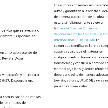
Los autores conservan sus derecho
autor y garantizan a la revista el de
de primera publicación de su obra, 
estará simultáneamente sujeto a
la
Licencia Creative Commons,
os de «La que se avecina»:
Reconocimiento No Comercial, Licenc
ciembre. Disponible en:
Internacional (CC BY-NC 4.0)
. La
comunidad científica es libre de comp
copiar y redistribuir el material en
Consumo adolescente de
cualquier medio o formato; y de reme
”. Revista Doxa
transformar, y construir a partir de e
material bajo los siguientes términos
debe dar crédito de manera adecua
vindicación y la crítica al
(revista, autores, URL/DOI) y no se u
 9-27. Disponible en:
para fines comerciales.
e la comunicación de masas.
 de los medios de