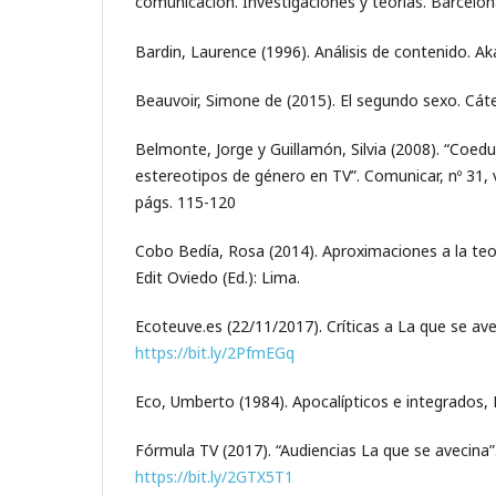
comunicación. Investigaciones y teorías. Barcelon
Bardin, Laurence (1996). Análisis de contenido. Aka
Beauvoir, Simone de (2015). El segundo sexo. Cáte
Belmonte, Jorge y Guillamón, Silvia (2008). “Coedu
estereotipos de género en TV”. Comunicar, nº 31, 
págs. 115-120
Cobo Bedía, Rosa (2014). Aproximaciones a la teorí
Edit Oviedo (Ed.): Lima.
Ecoteuve.es (22/11/2017). Críticas a La que se ave
https://bit.ly/2PfmEGq
Eco, Umberto (1984). Apocalípticos e integrados, 
Fórmula TV (2017). “Audiencias La que se avecina”.
https://bit.ly/2GTX5T1