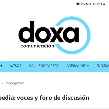
Revistas USPCEU
N
AVISOS
CALL FOR PAPERS
ACERCA DE
INDEX
/
Monográfico
edia: voces y foro de discusión