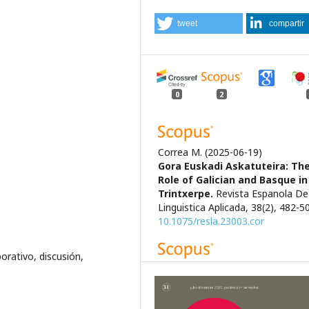
tweet
compartir
0
2
Correa M.
(2025-06-19)
Gora Euskadi Askatuteira: Th
Role of Galician and Basque in
Trintxerpe.
Revista Espanola De
Linguistica Aplicada, 38(2), 482-5
10.1075/resla.23003.cor
orativo, discusión,
Rueda W.A.P.
(2021-01-01)
Wikipedia project edition. 10
languages. 2001-2020.
Proceed