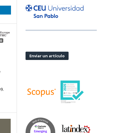
0
Enviar un artículo
e
09.
ings