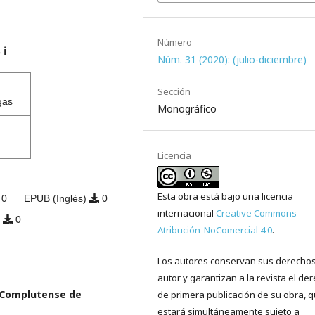
Número
s
ℹ️
Núm. 31 (2020): (julio-diciembre)
Sección
gas
Monográfico
Licencia
Esta obra está bajo una licencia
0
EPUB (Inglés)
0
internacional
Creative Commons
)
0
Atribución-NoComercial 4.0
.
Los autores conservan sus derecho
autor y garantizan a la revista el de
d Complutense de
de primera publicación de su obra, 
estará simultáneamente sujeto a