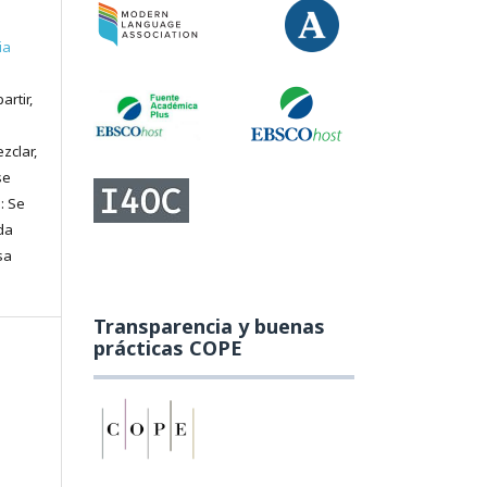
ia
artir,
zclar,
se
: Se
da
sa
Transparencia y buenas
prácticas COPE