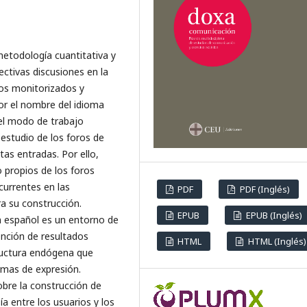
of the International Conference 
Industrial Engineering and Operat
Management, 1411-1420.
metodología cuantitativa y
ectivas discusiones en la
los monitorizados y
or el nombre del idioma
 el modo de trabajo
estudio de los foros de
tas entradas. Por ello,
propios de los foros
currentes en las
PDF
PDF (Inglés)
ra su construcción.
EPUB
EPUB (Inglés)
 español es un entorno de
nción de resultados
HTML
HTML (Inglés)
tructura endógena que
rmas de expresión.
re la construcción de
 entre los usuarios y los