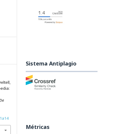
Sistema Antiplagio
eltell,
pedia:
 De
31a14
Métricas