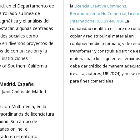
id, en el Departamento de
la
Licencia Creative Commons,
rrollado su línea de
Reconocimiento No Comercial, Licenc
gmática y el análisis del
Internacional (CC BY-NC 4.0)
. La
destacan algunas centradas
comunidad científica es libre de comp
redes sociales como
copiar y redistribuir el material en
do en diversos proyectos de
cualquier medio o formato; y de reme
ios de comunicación y la
transformar, y construir a partir de e
 instituciones
material bajo los siguientes términos
ty of Southern California
debe dar crédito de manera adecua
(revista, autores, URL/DOI) y no se u
para fines comerciales.
 Madrid, España
 Juan Carlos de Madrid
ción Multimedia, en la
aordinarios de licenciatura
adrid. Su campo de
ades online, el
rado en el entorno