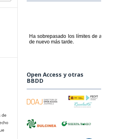
Open Access y otras
BBDD
s de
recho
que