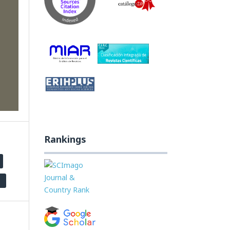
on
ions
Rankings