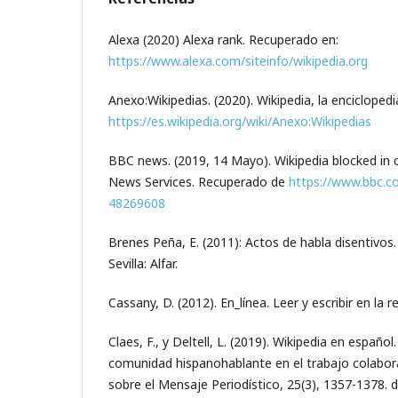
Alexa (2020) Alexa rank. Recuperado en:
https://www.alexa.com/siteinfo/wikipedia.org
Anexo:Wikipedias. (2020). Wikipedia, la enciclopedi
https://es.wikipedia.org/wiki/Anexo:Wikipedias
BBC news. (2019, 14 Mayo). Wikipedia blocked in c
News Services. Recuperado de
https://www.bbc.c
48269608
Brenes Peña, E. (2011): Actos de habla disentivos. I
Sevilla: Alfar.
Cassany, D. (2012). En_línea. Leer y escribir en la
Claes, F., y Deltell, L. (2019). Wikipedia en españ
comunidad hispanohablante en el trabajo colabora
sobre el Mensaje Periodístico, 25(3), 1357-1378.