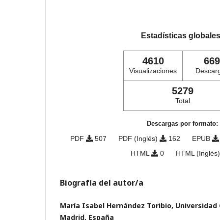
Estadísticas globale
4610
669
Visualizaciones
Descar
5279
Total
Descargas por formato:
PDF
507
PDF (Inglés)
162
EPUB
HTML
0
HTML (Inglés
Biografía del autor/a
María Isabel Hernández Toribio, Universida
Madrid, España