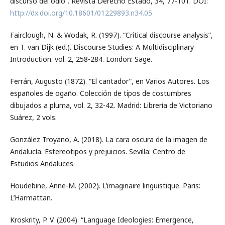
discurso del odio”. Revista Derecho Estado, 34, 77-101. DOI:
http://dx.doi.org/10.18601/01229893.n34.05
Fairclough, N. & Wodak, R. (1997). “Critical discourse analysis”,
en T. van Dijk (ed.). Discourse Studies: A Multidisciplinary
Introduction. vol. 2, 258-284. London: Sage.
Ferrán, Augusto (1872). “El cantador”, en Varios Autores. Los
españoles de ogaño. Colección de tipos de costumbres
dibujados a pluma, vol. 2, 32-42. Madrid: Librería de Victoriano
Suárez, 2 vols.
González Troyano, A. (2018). La cara oscura de la imagen de
Andalucía. Estereotipos y prejuicios. Sevilla: Centro de
Estudios Andaluces.
Houdebine, Anne-M. (2002). L’imaginaire linguistique. Paris:
L’Harmattan.
Kroskrity, P. V. (2004). “Language Ideologies: Emergence,