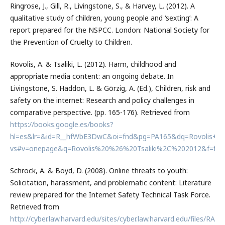
Ringrose, J., Gill, R., Livingstone, S., & Harvey, L. (2012). A
qualitative study of children, young people and ‘sexting’: A
report prepared for the NSPCC. London: National Society for
the Prevention of Cruelty to Children.
Rovolis, A. & Tsaliki, L. (2012). Harm, childhood and
appropriate media content: an ongoing debate. In
Livingstone, S. Haddon, L. & Görzig, A. (Ed.), Children, risk and
safety on the internet: Research and policy challenges in
comparative perspective. (pp. 165-176). Retrieved from
https://books.google.es/books?
hl=es&lr=&id=R__hfWbE3DwC&oi=fnd&pg=PA165&dq=Rovolis+%2
vs#v=onepage&q=Rovolis%20%26%20Tsaliki%2C%202012&f=fal
Schrock, A. & Boyd, D. (2008). Online threats to youth:
Solicitation, harassment, and problematic content: Literature
review prepared for the Internet Safety Technical Task Force.
Retrieved from
http://cyber.law.harvard.edu/sites/cyber.law.harvard.edu/files/RA