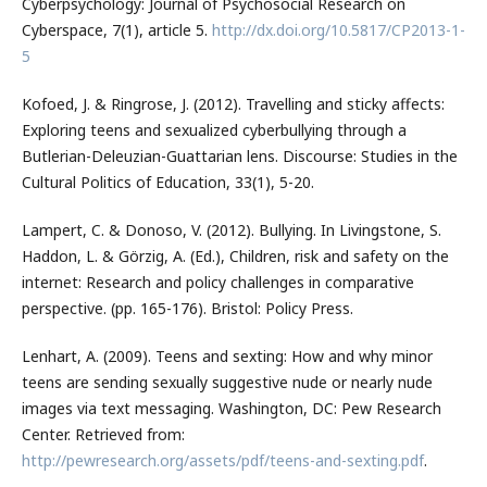
Cyberpsychology: Journal of Psychosocial Research on
Cyberspace, 7(1), article 5.
http://dx.doi.org/10.5817/CP2013-1-
5
Kofoed, J. & Ringrose, J. (2012). Travelling and sticky affects:
Exploring teens and sexualized cyberbullying through a
Butlerian-Deleuzian-Guattarian lens. Discourse: Studies in the
Cultural Politics of Education, 33(1), 5-20.
Lampert, C. & Donoso, V. (2012). Bullying. In Livingstone, S.
Haddon, L. & Görzig, A. (Ed.), Children, risk and safety on the
internet: Research and policy challenges in comparative
perspective. (pp. 165-176). Bristol: Policy Press.
Lenhart, A. (2009). Teens and sexting: How and why minor
teens are sending sexually suggestive nude or nearly nude
images via text messaging. Washington, DC: Pew Research
Center. Retrieved from:
http://pewresearch.org/assets/pdf/teens-and-sexting.pdf
.