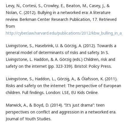
Levy, N., Cortesi, S., Crowley, E., Beaton, M., Casey, J., &
Nolan, C. (2012). Bullying in a networked era: A literature
review. Berkman Center Research Publication, 17. Retrieved
from
http://cyber.law.harvard.edu/publications/2012/kbw_bulling_in_a_
Livingstone, S., Hasebrink, U. & Görzig, A. (2012). Towards a
general model of determinants of risks and safety. In S.
Livingstone, L. Haddon, & A. Görzig (eds.) Children, risk and
safety on the internet (pp. 323-339). Bristol: Policy Press.
Livingstone, S., Haddon, L., Görzig, A., & Ólafsson, K. (2011).
Risks and safety on the internet: The perspective of European
children. Full findings. London: LSE, EU Kids Online.
Marwick, A., & Boyd, D. (2014). “It’s just drama”: teen
perspectives on conflict and aggression in a networked era.
Journal of Youth Studies.