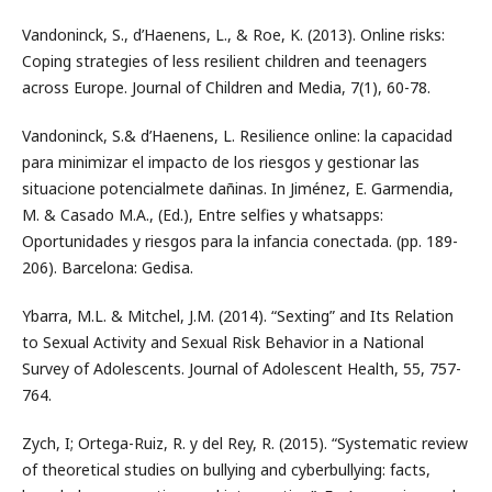
Vandoninck, S., d’Haenens, L., & Roe, K. (2013). Online risks:
Coping strategies of less resilient children and teenagers
across Europe. Journal of Children and Media, 7(1), 60-78.
Vandoninck, S.& d’Haenens, L. Resilience online: la capacidad
para minimizar el impacto de los riesgos y gestionar las
situacione potencialmete dañinas. In Jiménez, E. Garmendia,
M. & Casado M.A., (Ed.), Entre selfies y whatsapps:
Oportunidades y riesgos para la infancia conectada. (pp. 189-
206). Barcelona: Gedisa.
Ybarra, M.L. & Mitchel, J.M. (2014). “Sexting” and Its Relation
to Sexual Activity and Sexual Risk Behavior in a National
Survey of Adolescents. Journal of Adolescent Health, 55, 757-
764.
Zych, I; Ortega-Ruiz, R. y del Rey, R. (2015). “Systematic review
of theoretical studies on bullying and cyberbullying: facts,