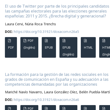
El uso de Twitter por parte de los principales candidatos
las campañas electorales para las elecciones generales
españolas: 2011 y 2015. ¿Brecha digital y generacional?
Laura Cervi, Núria Roca Trenchs
DOI:
https://doi.org/10.31921/doxacom.n26a5
PDF
PDF
(Inglés)
EPUB
EPUB
HTML
HTM
(Inglés)
(Ingl
La formación para la gestión de las redes sociales en los
grados de comunicación en España y su adecuación a las
competencias demandadas por las organizaciones
Mariché Navío Navarro, Laura González-Díez, Belén Puebla-Mart
DOI:
https://doi.org/10.31921/doxacom.n26a6
PDF