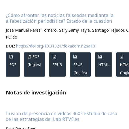
¿Cómo afrontar las noticias falseadas mediante la
alfabetización periodística? Estado de la cuestión
José Manuel Pérez Tornero, Sally Samy Tayie, Santiago Tejedor, Cr
Pulido
DOI:
https://doi.org/10.31921/doxacom.n26a10
PDF
PDF
(Inglés)
EPUB
EPUB
HTML
HTM
(Inglés)
(Ingl
Notas de investigación
Ilusión de presencia en vídeos 360º: Estudio de caso
de las estrategias del Lab RTVE.es
Sara Pérez-Seijo