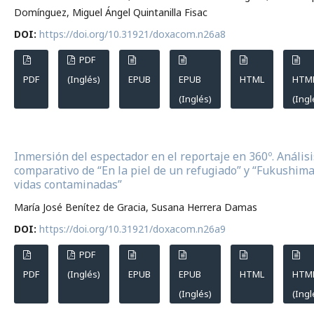
Domínguez, Miguel Ángel Quintanilla Fisac
DOI:
https://doi.org/10.31921/doxacom.n26a8
PDF
PDF
(Inglés)
EPUB
EPUB
HTML
HTM
(Inglés)
(Ingl
Inmersión del espectador en el reportaje en 360º. Análisi
comparativo de “En la piel de un refugiado” y “Fukushima
vidas contaminadas”
María José Benítez de Gracia, Susana Herrera Damas
DOI:
https://doi.org/10.31921/doxacom.n26a9
PDF
PDF
(Inglés)
EPUB
EPUB
HTML
HTM
(Inglés)
(Ingl