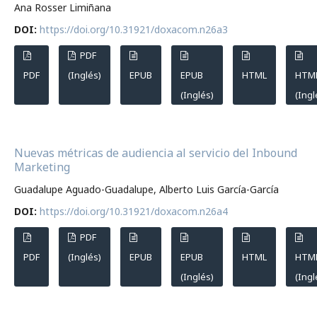
Ana Rosser Limiñana
DOI:
https://doi.org/10.31921/doxacom.n26a3
PDF
PDF
(Inglés)
EPUB
EPUB
HTML
HTM
(Inglés)
(Ingl
Nuevas métricas de audiencia al servicio del Inbound
Marketing
Guadalupe Aguado-Guadalupe, Alberto Luis García-García
DOI:
https://doi.org/10.31921/doxacom.n26a4
PDF
PDF
(Inglés)
EPUB
EPUB
HTML
HTM
(Inglés)
(Ingl