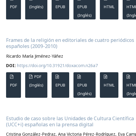
PDF
(Inglés)
EPUB
EPUB
HTML
HTM
(Inglés)
(Ingl
Frames de la religión en editoriales de cuatro periódicos
españoles (2009-2010)
Ricardo María Jiménez-Yáñez
DOI:
https://doi.org/10.31921/doxacom.n26a7
PDF
PDF
(Inglés)
EPUB
EPUB
HTML
HTM
(Inglés)
(Ingl
Estudio de caso sobre las Unidades de Cultura Científica
(UCC+i) españolas en la prensa digital
Cristina González-Pedraz, Ana Victoria Pérez-Rodríguez, Eva Cam