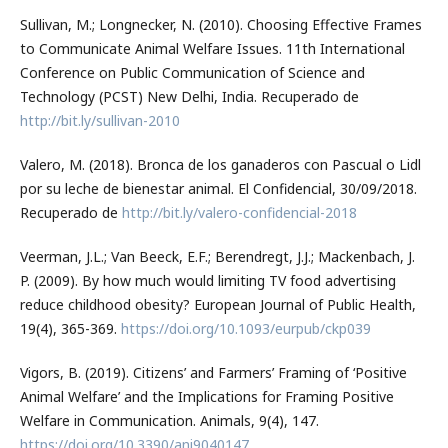
Sullivan, M.; Longnecker, N. (2010). Choosing Effective Frames
to Communicate Animal Welfare Issues. 11th International
Conference on Public Communication of Science and
Technology (PCST) New Delhi, India. Recuperado de
http://bit.ly/sullivan-2010
Valero, M. (2018). Bronca de los ganaderos con Pascual o Lidl
por su leche de bienestar animal. El Confidencial, 30/09/2018.
Recuperado de
http://bit.ly/valero-confidencial-2018
Veerman, J.L.; Van Beeck, E.F.; Berendregt, J.J.; Mackenbach, J.
P. (2009). By how much would limiting TV food advertising
reduce childhood obesity? European Journal of Public Health,
19(4), 365-369.
https://doi.org/10.1093/eurpub/ckp039
Vigors, B. (2019). Citizens’ and Farmers’ Framing of ‘Positive
Animal Welfare’ and the Implications for Framing Positive
Welfare in Communication. Animals, 9(4), 147.
https://doi.org/10.3390/ani9040147