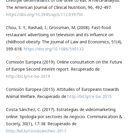
Lifestyle determinants of the drive to eat: A meta-analysis.
The American Journal of Clinical Nutrition, 96, 492-497.
https://doi.org/10.3945/ajcn.112.039750
Chou, S. Y.; Rashad, I.; Grossman, M. (2008). Fast-food
restaurant advertising on television and its influence on
childhood obesity. The Journal of Law and Economics, 51(4),
599-618.
https://doi.org/10.1086/590132
Comisión Europea (2019). Online consultation on the Future
of Europe Second interim report. Recuperado de
http://bit.ly/ce-ba-2019
Comisión Europea (2015). Attitudes of Europeans towards
Animal Welfare. Recuperado de
http://bit.ly/ce-ba-2015
Costa-Sánchez, C. (2017). Estrategias de videomarketing
online: tipología por sectores de negocio. Communication &
Society, 30(1), 17-38. Recuperado de
http://bit.ly/costasanchez-2017