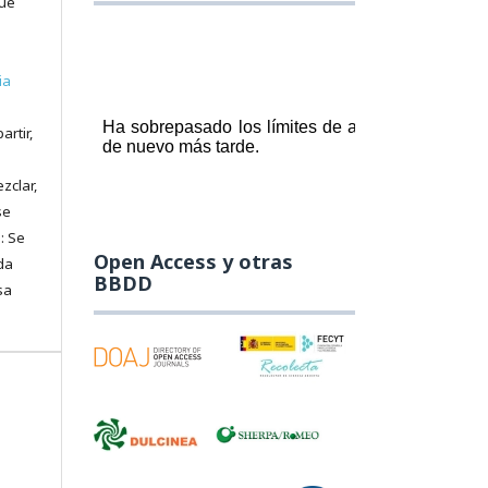
que
ia
artir,
zclar,
se
: Se
Open Access y otras
da
BBDD
sa