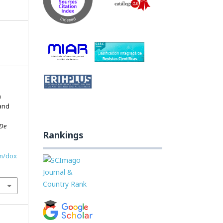
a
land
 De
Rankings
om/dox