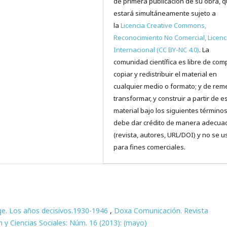
de primera publicación de su obra, 
estará simultáneamente sujeto a
la
Licencia Creative Commons,
Reconocimiento No Comercial, Licenc
Internacional (CC BY-NC 4.0)
. La
comunidad científica es libre de comp
copiar y redistribuir el material en
cualquier medio o formato; y de reme
transformar, y construir a partir de e
material bajo los siguientes términos
debe dar crédito de manera adecua
(revista, autores, URL/DOI) y no se u
para fines comerciales.
e. Los años decisivos.1930-1946
,
Doxa Comunicación. Revista
n y Ciencias Sociales: Núm. 16 (2013): (mayo)