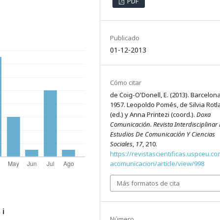
PDF
Publicado
01-12-2013
Cómo citar
de Coig-O'Donell, E. (2013). Barcelon
1957. Leopoldo Pomés, de Silvia Rot
(ed.) y Anna Printezi (coord.).
Doxa
Comunicación. Revista Interdisciplinar
Estudios De Comunicación Y Ciencias
Sociales
,
17
, 210.
https://revistascientificas.uspceu.c
acomunicacion/article/view/998
Más formatos de cita
s
ℹ️
Número