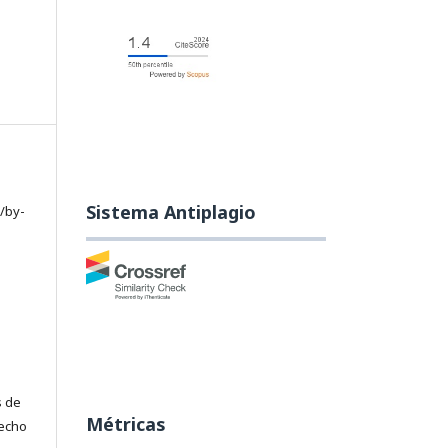
Sistema Antiplagio
/by-
s de
Métricas
recho