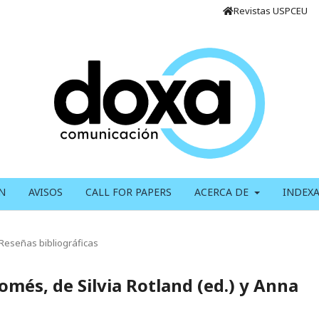
Revistas USPCEU
N
AVISOS
CALL FOR PAPERS
ACERCA DE
INDEX
Reseñas bibliográficas
més, de Silvia Rotland (ed.) y Anna