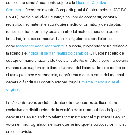
cual estará simultáneamente sujeto a la
Licencia Creative
Commons
Reconocimiento-CompartirIgual 4.0 Internacional (CC BY-
SA 4.0), por lo cual el/la usuario/a es libre de compartir, copiar y
redistribuir el material en cualquier medio o formato; y de adaptar,
remezclar, transformar y crear a partir del material para cualquier
finalidad, incluso comercial bajo las siguientes condiciones:
debe
reconocer adecuadamente
la autoría, proporcionar un enlace a
la licencia e
indicar si se han realizado cambios<
. Puede hacerlo de
cualquier manera razonable (revista, autor/a, url /doi) , pero no de una
manera que sugiera que tiene el apoyo del licenciador o lo recibe por
el uso que hace y si remezcla, transforma o crea a partir del material,
deberá difundir sus contribuciones bajo la
misma licencia que el
original.
Los/as autores/as podrán adoptar otros acuerdos de licencia no
exclusiva de distribución de la versión de la obra publicada (p. ej.:
depositarla en un archivo telemático institucional o publicarla en un
volumen monográfico) siempre que se indique la publicación inicial
en esta revista.