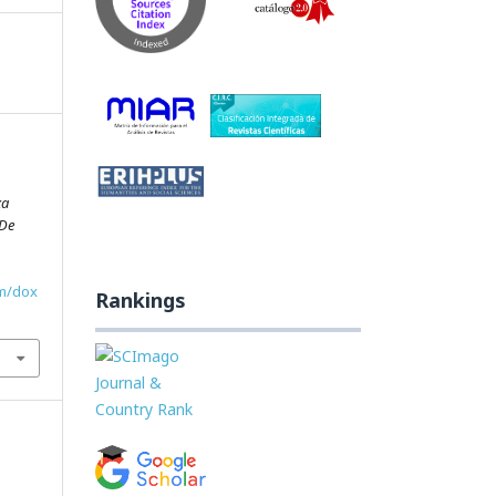
xa
 De
om/dox
Rankings