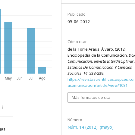
Publicado
05-06-2012
Cómo citar
de la Torre Araus, Álvaro. (2012).
Enciclopedia de la Comunicación.
Do
Comunicación. Revista Interdisciplinar
Estudios De Comunicación Y Ciencias
Sociales
,
14
, 238-239.
https://revistascientificas.uspceu.c
acomunicacion/article/view/1081
Más formatos de cita
s
ℹ️
Número
Núm. 14 (2012): (mayo)
gas