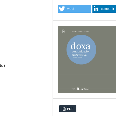
tweet
compartir
s.)
PDF