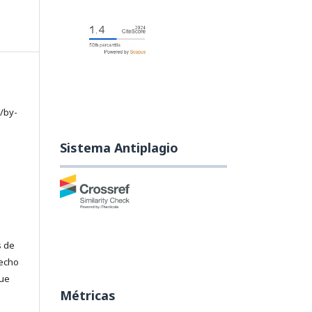
/by-
Sistema Antiplagio
s de
recho
que
Métricas