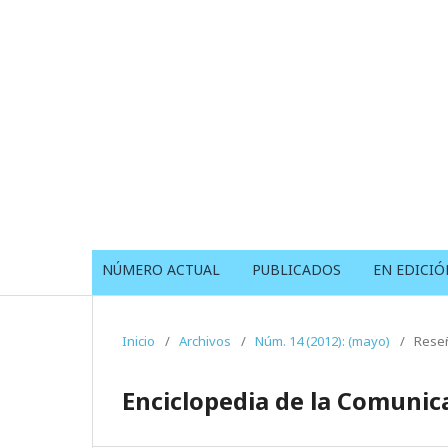
NÚMERO ACTUAL
PUBLICADOS
EN EDICIÓ
Inicio
/
Archivos
/
Núm. 14 (2012): (mayo)
/
Reseñ
Enciclopedia de la Comunic