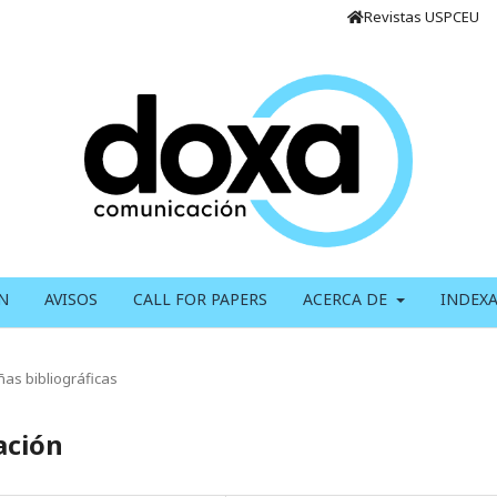
Revistas USPCEU
N
AVISOS
CALL FOR PAPERS
ACERCA DE
INDEX
as bibliográficas
ación