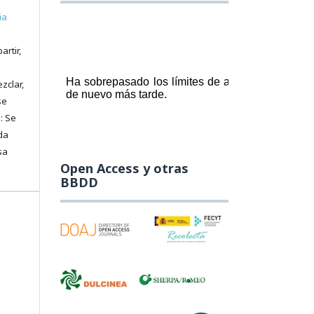
ia
artir,
zclar,
se
: Se
da
sa
Open Access y otras
BBDD