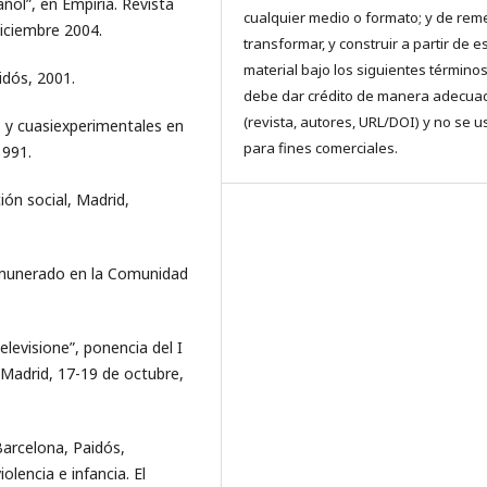
añol”, en Empiria. Revista
cualquier medio o formato; y de reme
diciembre 2004.
transformar, y construir a partir de e
material bajo los siguientes términos
idós, 2001.
debe dar crédito de manera adecua
(revista, autores, URL/DOI) y no se u
es y cuasiexperimentales en
para fines comerciales.
1991.
ión social, Madrid,
 remunerado en la Comunidad
televisione”, ponencia del I
, Madrid, 17-19 de octubre,
Barcelona, Paidós,
iolencia e infancia. El