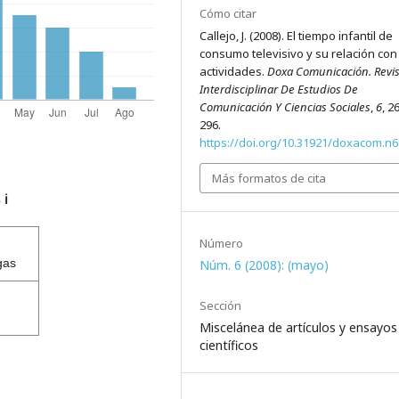
Cómo citar
Callejo, J. (2008). El tiempo infantil de
consumo televisivo y su relación con
actividades.
Doxa Comunicación. Revis
Interdisciplinar De Estudios De
Comunicación Y Ciencias Sociales
,
6
, 2
296.
https://doi.org/10.31921/doxacom.n
Más formatos de cita
s
ℹ️
Número
gas
Núm. 6 (2008): (mayo)
Sección
Miscelánea de artículos y ensayos
científicos