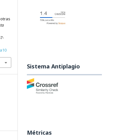
 otras
ta
67-
6a10
Sistema Antiplagio
Métricas