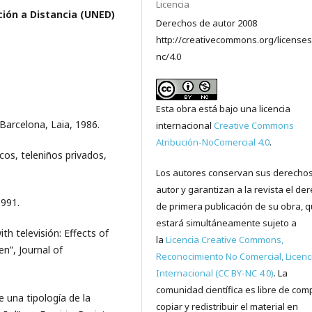
Licencia
ción a Distancia (UNED)
Derechos de autor 2008
http://creativecommons.org/licenses
nc/4.0
Esta obra está bajo una licencia
, Barcelona, Laia, 1986.
internacional
Creative Commons
Atribución-NoComercial 4.0
.
icos, teleniños privados,
Los autores conservan sus derecho
autor y garantizan a la revista el de
1991.
de primera publicación de su obra, 
estará simultáneamente sujeto a
th televisión: Effects of
la
Licencia Creative Commons,
en”, Journal of
Reconocimiento No Comercial, Licenc
Internacional (CC BY-NC 4.0)
. La
comunidad científica es libre de comp
e una tipología de la
copiar y redistribuir el material en