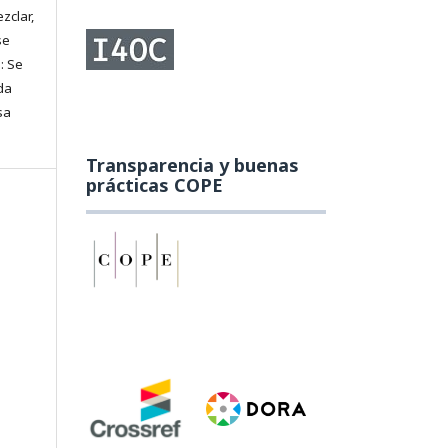
zclar,
se
: Se
da
sa
Transparencia y buenas
prácticas COPE