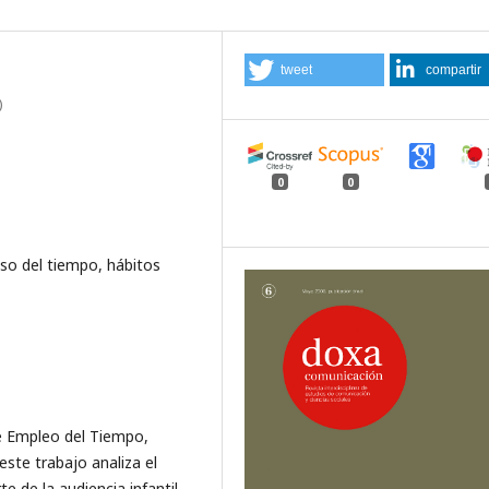
tweet
compartir
)
0
0
uso del tiempo, hábitos
de Empleo del Tiempo,
este trabajo analiza el
te de la audiencia infantil