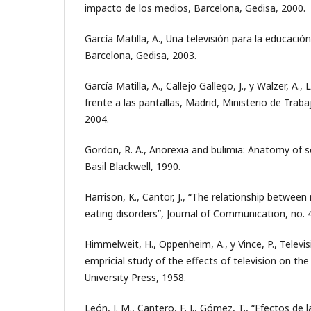
impacto de los medios, Barcelona, Gedisa, 2000.
García Matilla, A., Una televisión para la educación
Barcelona, Gedisa, 2003.
García Matilla, A., Callejo Gallego, J., y Walzer, A., 
frente a las pantallas, Madrid, Ministerio de Trab
2004.
Gordon, R. A., Anorexia and bulimia: Anatomy of 
Basil Blackwell, 1990.
Harrison, K., Cantor, J., “The relationship betwe
eating disorders”, Journal of Communication, no. 
Himmelweit, H., Oppenheim, A., y Vince, P., Televis
empricial study of the effects of television on th
University Press, 1958.
León, J. M., Cantero, F. J., Gómez, T., “Efectos de la