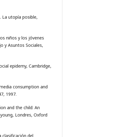
. La utopía posible,
Los niños y los jóvenes
ajo y Asuntos Sociales,
social epidemy, Cambridge,
en media consumption and
47, 1997.
ion and the child: An
e young, Londres, Oxford
 clasificación del