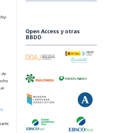
/by-
Open Access y otras
BBDD
s de
recho
que
ia
artir,