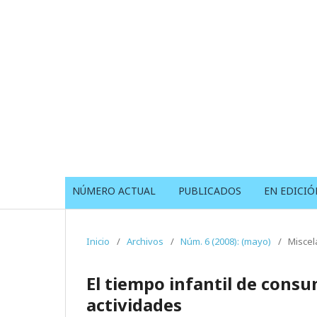
NÚMERO ACTUAL
PUBLICADOS
EN EDICIÓ
Inicio
/
Archivos
/
Núm. 6 (2008): (mayo)
/
Miscel
El tiempo infantil de consu
actividades