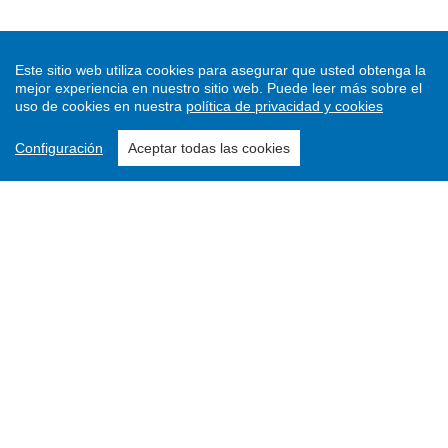
Este sitio web utiliza cookies para asegurar que usted obtenga la
mejor experiencia en nuestro sitio web.
Puede leer más sobre el
uso de cookies en nuestra
política de privacidad y cookies
Configuración
Aceptar todas las cookies
Enviar un artículo