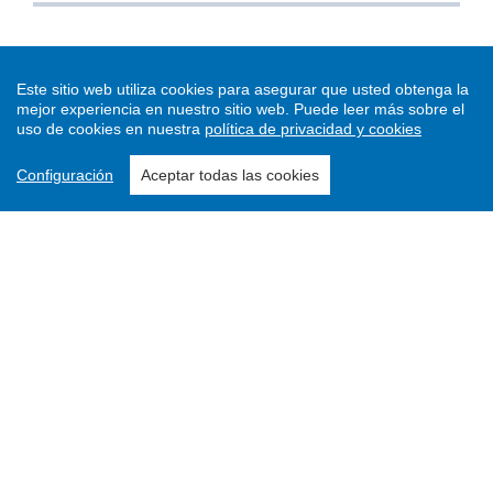
Este sitio web utiliza cookies para asegurar que usted obtenga la
mejor experiencia en nuestro sitio web.
Puede leer más sobre el
uso de cookies en nuestra
política de privacidad y cookies
Configuración
Aceptar todas las cookies
Enviar un artículo