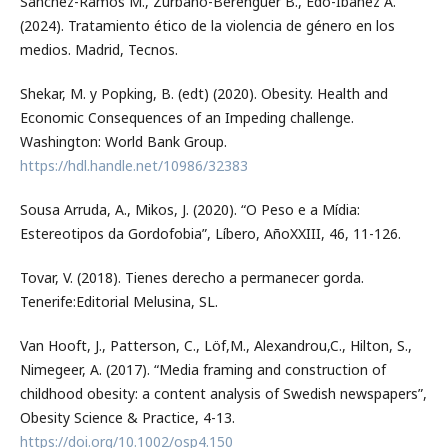
Sánchez-Ramos M., Zurbano-Berenguer B., Edo-Ibáñez A.
(2024). Tratamiento ético de la violencia de género en los
medios. Madrid, Tecnos.
Shekar, M. y Popking, B. (edt) (2020). Obesity. Health and
Economic Consequences of an Impeding challenge.
Washington: World Bank Group.
https://hdl.handle.net/10986/32383
Sousa Arruda, A., Mikos, J. (2020). “O Peso e a Mídia:
Estereotipos da Gordofobia”, Líbero, AñoXXIII, 46, 11-126.
Tovar, V. (2018). Tienes derecho a permanecer gorda.
Tenerife:Editorial Melusina, SL.
Van Hooft, J., Patterson, C., Löf,M., Alexandrou,C., Hilton, S.,
Nimegeer, A. (2017). “Media framing and construction of
childhood obesity: a content analysis of Swedish newspapers”,
Obesity Science & Practice, 4-13.
https://doi.org/10.1002/osp4.150