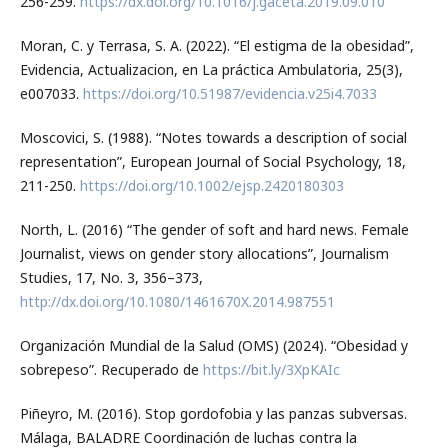
256-259.
https://dx.doi.org/10.1016/j.gaceta.2019.09.010
Moran, C. y Terrasa, S. A. (2022). “El estigma de la obesidad”,
Evidencia, Actualizacion, en La práctica Ambulatoria, 25(3),
e007033.
https://doi.org/10.51987/evidencia.v25i4.7033
Moscovici, S. (1988). “Notes towards a description of social
representation”, European Journal of Social Psychology, 18,
211-250.
https://doi.org/10.1002/ejsp.2420180303
North, L. (2016) “The gender of soft and hard news. Female
Journalist, views on gender story allocations”, Journalism
Studies, 17, No. 3, 356–373,
http://dx.doi.org/10.1080/1461670X.2014.987551
Organización Mundial de la Salud (OMS) (2024). “Obesidad y
sobrepeso”. Recuperado de
https://bit.ly/3XpKAIc
Piñeyro, M. (2016). Stop gordofobia y las panzas subversas.
Málaga, BALADRE Coordinación de luchas contra la