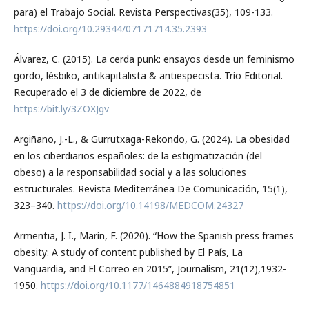
para) el Trabajo Social. Revista Perspectivas(35), 109-133.
https://doi.org/10.29344/07171714.35.2393
Álvarez, C. (2015). La cerda punk: ensayos desde un feminismo
gordo, lésbiko, antikapitalista & antiespecista. Trío Editorial.
Recuperado el 3 de diciembre de 2022, de
https://bit.ly/3ZOXJgv
Argiñano, J.-L., & Gurrutxaga-Rekondo, G. (2024). La obesidad
en los ciberdiarios españoles: de la estigmatización (del
obeso) a la responsabilidad social y a las soluciones
estructurales. Revista Mediterránea De Comunicación, 15(1),
323–340.
https://doi.org/10.14198/MEDCOM.24327
Armentia, J. I., Marín, F. (2020). “How the Spanish press frames
obesity: A study of content published by El País, La
Vanguardia, and El Correo en 2015”, Journalism, 21(12),1932-
1950.
https://doi.org/10.1177/1464884918754851