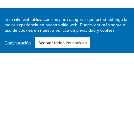
Este sitio web utiliza cookies para asegurar que usted obtenga la
mejor experiencia en nuestro sitio web.
Puede leer más sobre el
uso de cookies en nuestra
política de privacidad y cookies
Configuración
Aceptar todas las cookies
Enviar un artículo