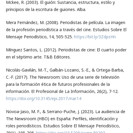
Mckee, R. (2003). El guión: Sustancia, estructura, estilo y
principios de la escritura de guiones. Alba.
Mera Fernández, M. (2008). Periodistas de película. La imagen
de la profesión periodística a través del cine. Estudios Sobre El
Mensaje Periodístico, 14, 505-525.
https://bit.ly/3ZdpsHn
Mínguez Santos, L. (2012). Periodistas de cine: El cuarto poder
en el séptimo arte. T&B Editores.
Nicolás-Gavilán, M.-T., Galbán-Lozano, S.-E., & Ortega-Barba,
C.-F. (2017). The Newsroom: Uso de una serie de televisión
para la formación ética de futuros profesionales de la
información. El Profesional de La Información, 26(2), 7-12.
https://doi.org/10.3145/epi.2017.mar.14
Novoa-Jaso, M. F., & Serrano-Puche, J. (2023). La audiencia de
The Newsroom (HBO) en España: Perfiles, identificación y
roles periodísticos. Estudios Sobre El Mensaje Periodístico,
29(1), 195-208.
https://doi.org/10.5209/esmp.80293