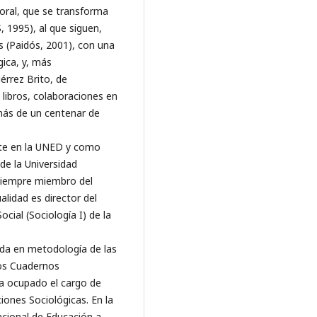
toral, que se transforma
, 1995), al que siguen,
as (Paidós, 2001), con una
gica, y, más
érrez Brito, de
 libros, colaboraciones en
a más de un centenar de
nte en la UNED y como
de la Universidad
siempre miembro del
alidad es director del
ial (Sociología I) de la
zada en metodología de las
bros Cuadernos
a ocupado el cargo de
iones Sociológicas. En la
Nacional de Educación a