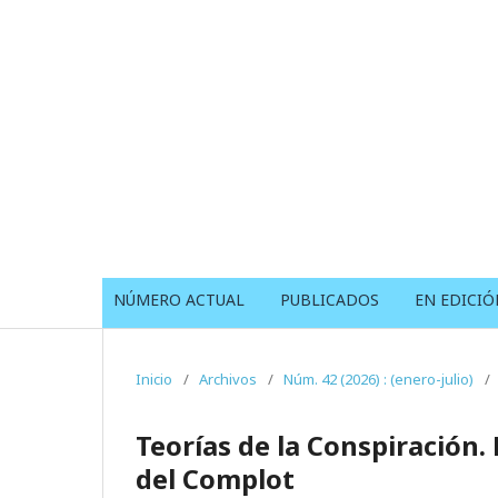
NÚMERO ACTUAL
PUBLICADOS
EN EDICIÓ
Inicio
/
Archivos
/
Núm. 42 (2026) : (enero-julio)
/
Teorías de la Conspiración. 
del Complot