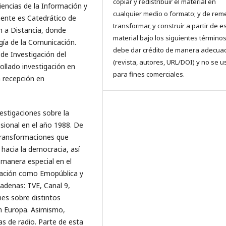
copiar y redistribuir el material en
iencias de la Información y
cualquier medio o formato; y de reme
ente es Catedrático de
transformar, y construir a partir de e
n a Distancia, donde
material bajo los siguientes términos
ogía de la Comunicación.
debe dar crédito de manera adecua
de Investigación del
(revista, autores, URL/DOI) y no se u
ollado investigación en
para fines comerciales.
a recepción en
vestigaciones sobre la
esional en el año 1988. De
transformaciones que
 hacia la democracia, así
manera especial en el
igación como Emopública y
cadenas: TVE, Canal 9,
mes sobre distintos
n Europa. Asimismo,
as de radio. Parte de esta