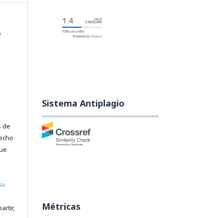
o
Sistema Antiplagio
s de
recho
que
ia
Métricas
artir,