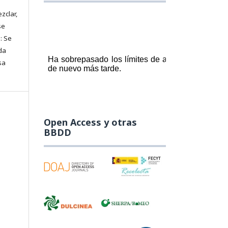
zclar,
se
: Se
da
sa
Open Access y otras
BBDD