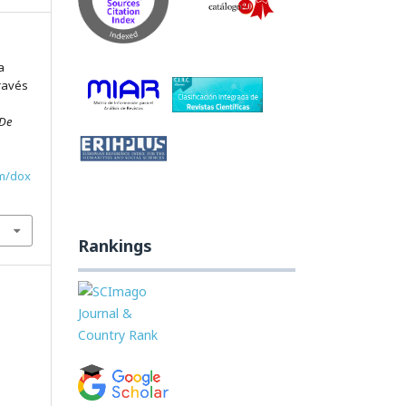
a
través
 De
om/dox
Rankings