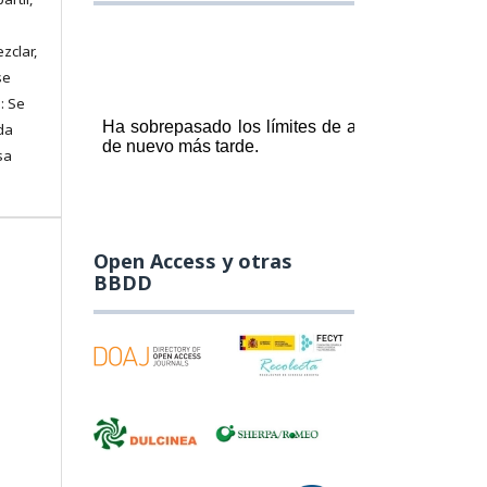
zclar,
se
: Se
da
sa
Open Access y otras
BBDD