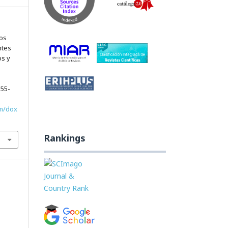
ios
ntes
os y
555-
om/dox
Rankings