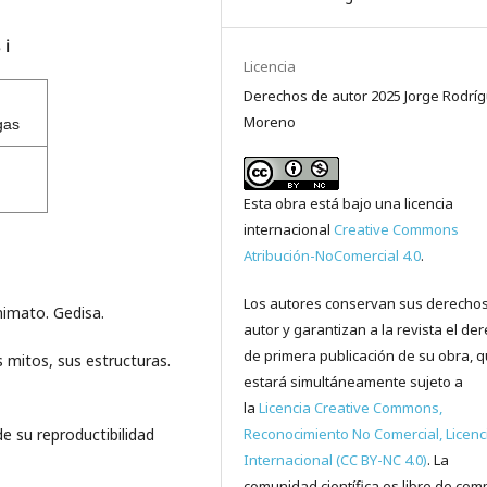
s
ℹ️
Licencia
Derechos de autor 2025 Jorge Rodrí
Moreno
gas
Esta obra está bajo una licencia
internacional
Creative Commons
Atribución-NoComercial 4.0
.
Los autores conservan sus derecho
nimato. Gedisa.
autor y garantizan a la revista el de
de primera publicación de su obra, 
s mitos, sus estructuras.
estará simultáneamente sujeto a
la
Licencia Creative Commons,
Reconocimiento No Comercial, Licenc
e su reproductibilidad
Internacional (CC BY-NC 4.0)
. La
comunidad científica es libre de comp