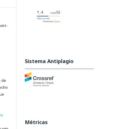
guez-
Sistema Antiplagio
s de
recho
que
ia
Métricas
artir,