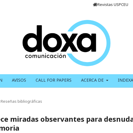
Revistas USPCEU
N
AVISOS
CALL FOR PAPERS
ACERCA DE
INDEX
Reseñas bibliográficas
trece miradas observantes para desnud
emoria