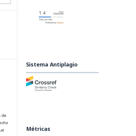
Sistema Antiplagio
s de
recho
Métricas
que