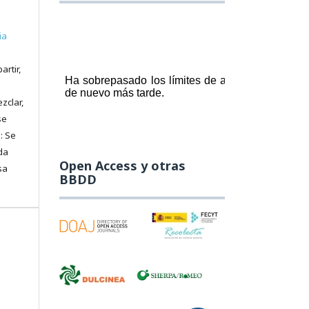
ia
artir,
zclar,
se
: Se
da
Open Access y otras
sa
BBDD