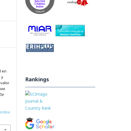
l en
 y
Rankings
 valor
oxa
 De
om/dox