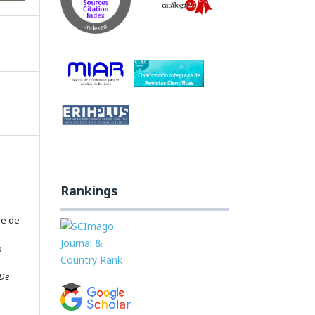
Rankings
je de
o
 De