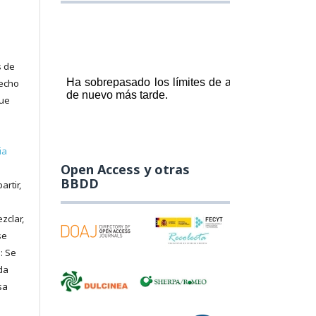
s de
recho
que
ia
Open Access y otras
BBDD
artir,
zclar,
se
: Se
da
sa