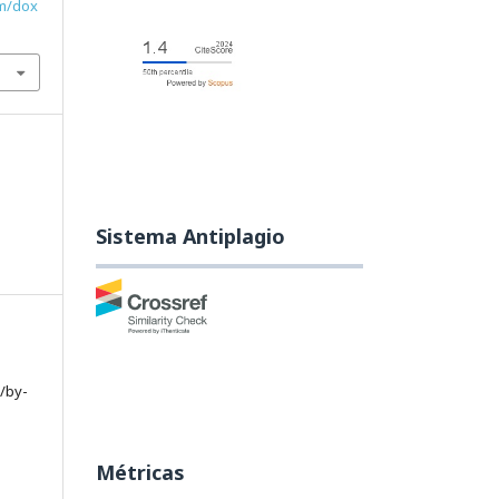
om/dox
Sistema Antiplagio
/by-
Métricas