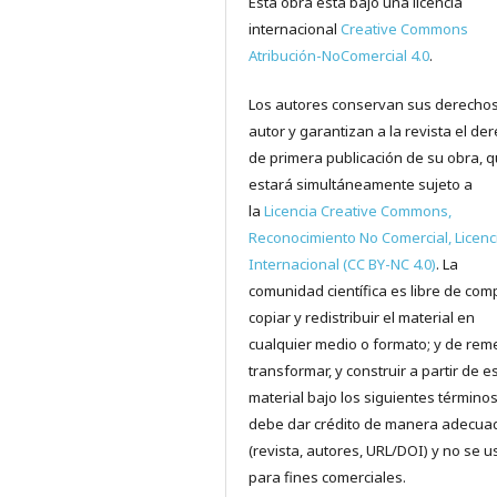
Esta obra está bajo una licencia
internacional
Creative Commons
Atribución-NoComercial 4.0
.
Los autores conservan sus derecho
autor y garantizan a la revista el de
de primera publicación de su obra, 
estará simultáneamente sujeto a
la
Licencia Creative Commons,
Reconocimiento No Comercial, Licenc
Internacional (CC BY-NC 4.0)
. La
comunidad científica es libre de comp
copiar y redistribuir el material en
cualquier medio o formato; y de reme
transformar, y construir a partir de e
material bajo los siguientes términos
debe dar crédito de manera adecua
(revista, autores, URL/DOI) y no se u
para fines comerciales.